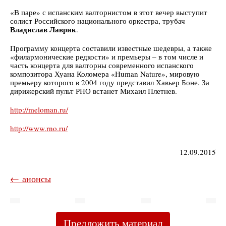
«В паре» с испанским валторнистом в этот вечер выступит
солист Российского национального оркестра, трубач
Владислав Лаврик
.
Программу концерта составили известные шедевры, а также
«филармонические редкости» и премьеры – в том числе и
часть концерта для валторны современного испанского
композитора Хуана Коломера «Human Nature», мировую
премьеру которого в 2004 году представил Хавьер Боне. За
дирижерский пульт РНО встанет Михаил Плетнев.
http://meloman.ru/
http://www.rno.ru/
12.09.2015
← анонсы
Предложить материал