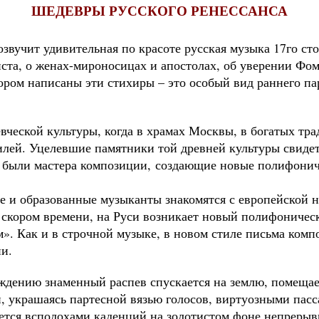
ШЕДЕВРЫ РУССКОГО РЕНЕССАНСА
озвучит удивительная по красоте русская музыка 17го ст
ста, о женах-мироносицах и апостолах, об уверении Фом
ором написаны эти стихиры – это особый вид раннего па
евческой культуры, когда в храмах Москвы, в богатых тр
илей. Уцелевшие памятники той древней культуры свиде
 были мастера композиции, создающие новые полифонич
ые и образованные музыканты знакомятся с европейской 
 В скором времени, на Руси возникает новый полифониче
». Как и в строчной музыке, в новом стиле письма ком
и.
дению знаменный распев спускается на землю, помещае
украшаясь партесной вязью голосов, виртуозными пасс
ется всполохами каденций на золотистом фоне непрерыв