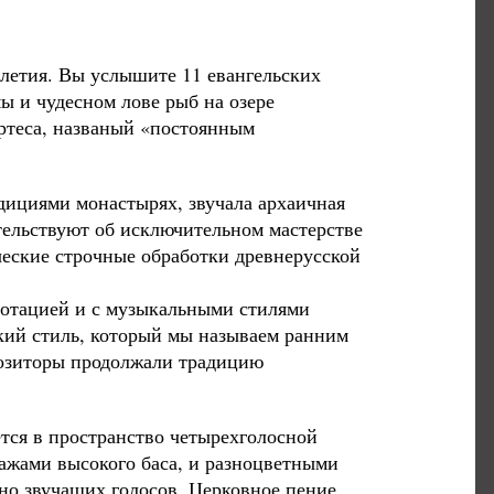
олетия. Вы услышите 11 евангельских
ы и чудесном лове рыб на озере
ртеса, названый «постоянным
адициями монастырях, звучала архаичная
тельствуют об исключительном мастерстве
еские строчные обработки древнерусской
нотацией и с музыкальными стилями
ский стиль, который мы называем ранним
позиторы продолжали традицию
тся в пространство четырехголосной
ажами высокого баса, и разноцветными
но звучащих голосов. Церковное пение