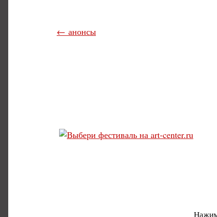
← анонсы
Нажим