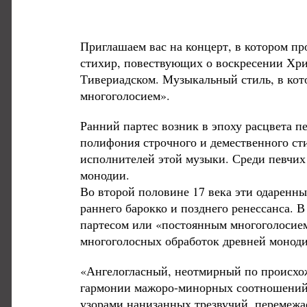
Приглашаем вас на концерт, в котором пр
стихир, повествующих о воскресении Хри
Тивериадском. Музыкальный стиль, в кот
многоголосием».
Ранний партес возник в эпоху расцвета п
полифония строчного и демественного ст
исполнителей этой музыки. Среди певчих
монодии.
Во второй половине 17 века эти одаренн
раннего барокко и позднего ренессанса.
партесом или «постоянным многоголосием
многоголосных обработок древней моноди
«Ангелогласный, неотмирный по происхож
гармонии мажоро-минорных соотношений, 
узорами нанизанных трезвучий, перемежа