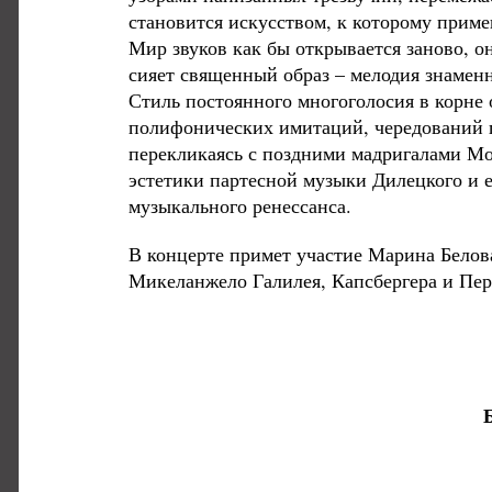
становится искусством, к которому прим
Мир звуков как бы открывается заново, он
сияет священный образ – мелодия знамен
Стиль постоянного многоголосия в корне 
полифонических имитаций, чередований г
перекликаясь с поздними мадригалами Мо
эстетики партесной музыки Дилецкого и е
музыкального ренессанса.
В концерте примет участие Марина Белова
Микеланжело Галилея, Капсбергера и Пер