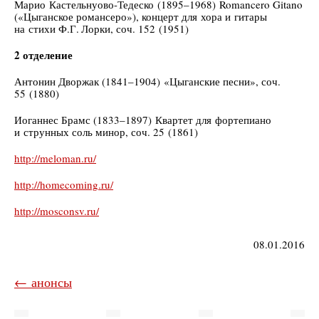
Марио Кастельнуово-Тедеско (1895–1968) Romancero Gitano
(«Цыганское романсеро»), концерт для хора и гитары
на стихи Ф.Г. Лорки, соч. 152 (1951)
2 отделение
Антонин Дворжак (1841–1904) «Цыганские песни», соч.
55 (1880)
Иоганнес Брамс (1833–1897) Квартет для фортепиано
и струнных соль минор, соч. 25 (1861)
http://meloman.ru/
http://homecoming.ru/
http://mosconsv.ru/
08.01.2016
← анонсы