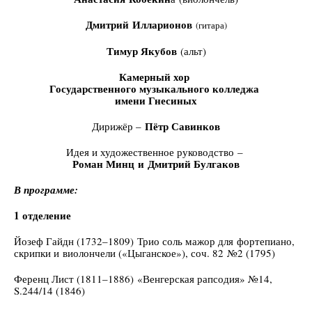
Дмитрий Илларионов
(гитара)
Тимур Якубов
(альт)
Камерный хор
Государственного музыкального колледжа
имени Гнесиных
Пётр Савинков
Дирижёр –
Идея и художественное руководство –
Роман Минц и Дмитрий Булгаков
В программе:
1 отделение
Йозеф Гайдн (1732–1809) Трио соль мажор для фортепиано,
скрипки и виолончели («Цыганское»), соч. 82 №2 (1795)
Ференц Лист (1811–1886) «Венгерская рапсодия» №14,
S.244/14 (1846)