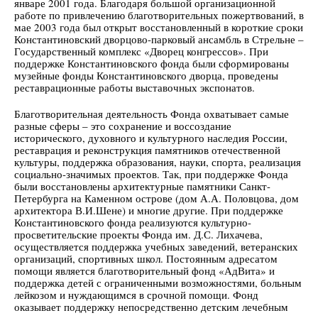
январе 2001 года. Благодаря большой организационной
работе по привлечению благотворительных пожертвований, в
мае 2003 года был открыт восстановленный в короткие сроки
Константиновский дворцово-парковый ансамбль в Стрельне –
Государственный комплекс «Дворец конгрессов». При
поддержке Константиновского фонда были сформированы
музейные фонды Константиновского дворца, проведены
реставрационные работы выставочных экспонатов.
Благотворительная деятельность Фонда охватывает самые
разные сферы – это сохранение и воссоздание
исторического, духовного и культурного наследия России,
реставрация и реконструкция памятников отечественной
культуры, поддержка образования, науки, спорта, реализация
социально-значимых проектов. Так, при поддержке Фонда
были восстановлены архитектурные памятники Санкт-
Петербурга на Каменном острове (дом А.А. Половцова, дом
архитектора В.И.Шене) и многие другие. При поддержке
Константиновского фонда реализуются культурно-
просветительские проекты Фонда им. Д.С. Лихачева,
осуществляется поддержка учебных заведений, ветеранских
организаций, спортивных школ. Постоянным адресатом
помощи является благотворительный фонд «АдВита» и
поддержка детей с ограниченными возможностями, больным
лейкозом и нуждающимся в срочной помощи. Фонд
оказывает поддержку непосредственно детским лечебным