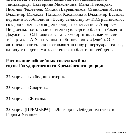
танцовщицы: Екатерина Максимова, Майя Плисецкая,
Николай Фадеечев, Михаил Барышников, Станислав Исаев,
Владимир Малахов. Наталия Касаткина и Владимир Василёв
первыми возобновили «Весну священную» И.Стравинского,
создали балет «Сотворение мира» совместно с Андреем
Петровым, поставили знаменитую версию балета «Ромео и
Джульетта» С.Прокофьева, а также оригинальные версии
«Спартака» А.Хачатуряна и «Коппелии» Л.Делиба. Эти
авторские спектакли составляют основу репертуара Театра,
наряду с шедеврами классического балета по сей день.
Расписание юбилейных спектаклей на
сцене
Государственного Кремлёвского дворца:
22 марта - «Лебединое озеро»
23 марта - «Спартак»
24 марта - «Жизель»
25 марта (ПРЕМЬЕРА) - «Легенда о Лебедином озере и
Гадком Утенке»