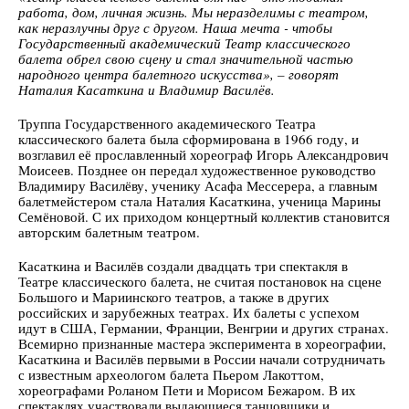
работа, дом, личная жизнь. Мы неразделимы с театром,
как неразлучны друг с другом. Наша мечта - чтобы
Государственный академический Театр классического
балета обрел свою сцену и стал значительной частью
народного центра балетного искусства», – говорят
Наталия Касаткина и Владимир Василёв.
Труппа Государственного академического Театра
классического балета была сформирована в 1966 году, и
возглавил её прославленный хореограф Игорь Александрович
Моисеев. Позднее он передал художественное руководство
Владимиру Василёву, ученику Асафа Мессерера, а главным
балетмейстером стала Наталия Касаткина, ученица Марины
Семёновой. С их приходом концертный коллектив становится
авторским балетным театром.
Касаткина и Василёв создали двадцать три спектакля в
Театре классического балета, не считая постановок на сцене
Большого и Мариинского театров, а также в других
российских и зарубежных театрах. Их балеты с успехом
идут в США, Германии, Франции, Венгрии и других странах.
Всемирно признанные мастера эксперимента в хореографии,
Касаткина и Василёв первыми в России начали сотрудничать
с известным археологом балета Пьером Лакоттом,
хореографами Роланом Пети и Морисом Бежаром. В их
спектаклях участвовали выдающиеся танцовщики и