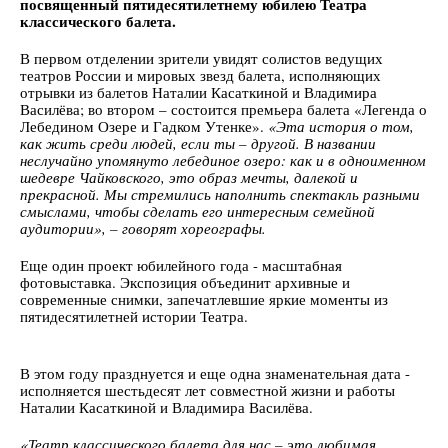
посвященный пятидесятилетнему юбилею Театра
классического балета.
В первом отделении зрители увидят солистов ведущих
театров России и мировых звезд балета, исполняющих
отрывки из балетов Наталии Касаткиной и Владимира
Василёва; во втором – состоится премьера балета «Легенда о
Лебедином Озере и Гадком Утенке».
«
Эта история о том,
как жить среди людей, если ты – другой. В названии
неслучайно упомянуто лебединое озеро: как и в одноименном
шедевре Чайковского, это образ мечты, далекой и
прекрасной. Мы стремились наполнить спектакль разными
смыслами, чтобы сделать его интересным семейной
аудитории», – говорят хореографы.
Еще один проект юбилейного года - масштабная
фотовыставка. Экспозиция объединит архивные и
современные снимки, запечатлевшие яркие моменты из
пятидесятилетней истории Театра.
В этом году празднуется и еще одна знаменательная дата -
исполняется шестьдесят лет совместной жизни и работы
Наталии Касаткиной и Владимира Василёва.
«Театр классического балета для нас – это любимая