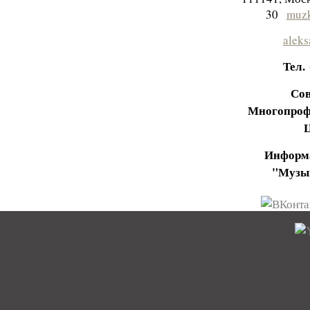
30
muzk
aleks
Тел.
Сов
Многопроф
Информа
"Музы