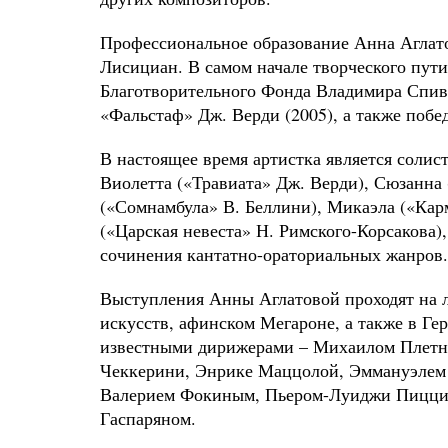
Профессиональное образование Анна Аглато
Лисициан. В самом начале творческого пут
Благотворительного Фонда Владимира Спива
«Фальстаф» Дж. Верди (2005), а также побе
В настоящее время артистка является солис
Виолетта («Травиата» Дж. Верди), Сюзанна
(«Сомнамбула» В. Беллини), Микаэла («Кар
(«Царская невеста» Н. Римского-Корсакова)
сочинения кантатно-ораториальных жанров.
Выступления Анны Аглатовой проходят на л
искусств, афинском Мегароне, а также в Ге
известными дирижерами – Михаилом Плетн
Чеккерини, Энрике Маццолой, Эммануэлем 
Валерием Фокиным, Пьером-Луиджи Пицци. 
Гаспаряном.