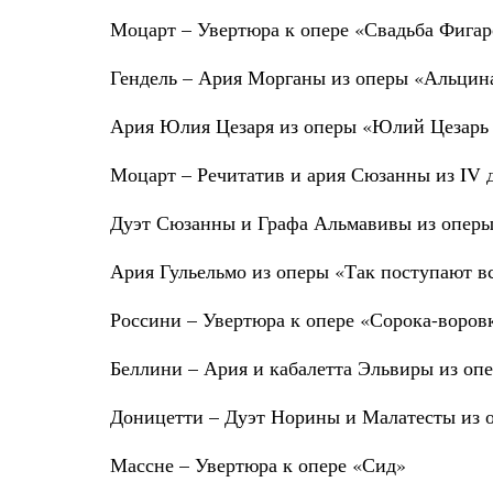
Моцарт – Увертюра к опере «Свадьба Фигар
Гендель – Ария Морганы из оперы «Альцин
Ария Юлия Цезаря из оперы «Юлий Цезарь 
Моцарт – Речитатив и ария Сюзанны из IV 
Дуэт Сюзанны и Графа Альмавивы из опер
Ария Гульельмо из оперы «Так поступают в
Россини – Увертюра к опере «Сорока-воров
Беллини – Ария и кабалетта Эльвиры из оп
Доницетти – Дуэт Норины и Малатесты из 
Массне – Увертюра к опере «Сид»