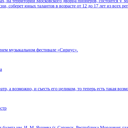
орах, на территории Московского дворца пионеров, состоится V
ии, соберет юных талантов в возрасте от 12 до 17 лет из всех р
тнем музыкальном фестивале «Сириус».
а
тр, а возможно, и съесть его целиком, то теперь есть такая возм
естр
 балета им. И. М. Яушева (г. Саранск, Республика Мордовия; г