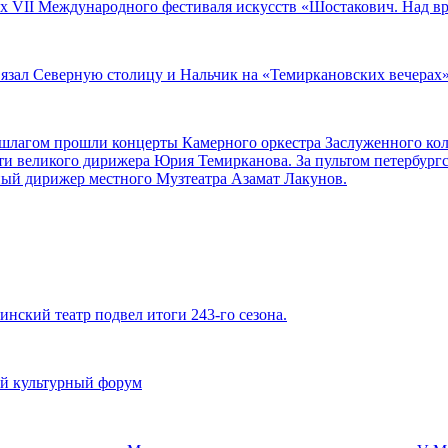
ах VII Международного фестиваля искусств «Шостакович. Над в
вязал Северную столицу и Нальчик на «Темиркановских вечерах
аншлагом прошли концерты Камерного оркестра Заслуженного ко
ти великого дирижера Юрия Темирканова. За пультом петербург
ный дирижер местного Музтеатра Азамат Лакунов.
инский театр подвел итоги 243-го сезона.
й культурный форум