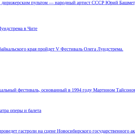
а дирижерским пультом — народный артист СССР Юрий Башмет, 
Лундстрема в Чите
Забайкальского края пройдет V Фестиваль Олега Лундстрема.
кальный фестиваль, основанный в 1994 году Мартином Тайсоно
атра оперы и балета
роведет гастроли на сцене Новосибирского государственного ак