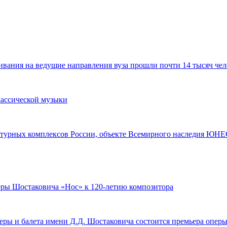
ания на ведущие направления вуза прошли почти 14 тысяч чел
лассической музыки
турных комплексов России, объекте Всемирного наследия ЮНЕС
перы Шостаковича «Нос» к 120-летию композитора
оперы и балета имени Д.Д. Шостаковича состоится премьера опе