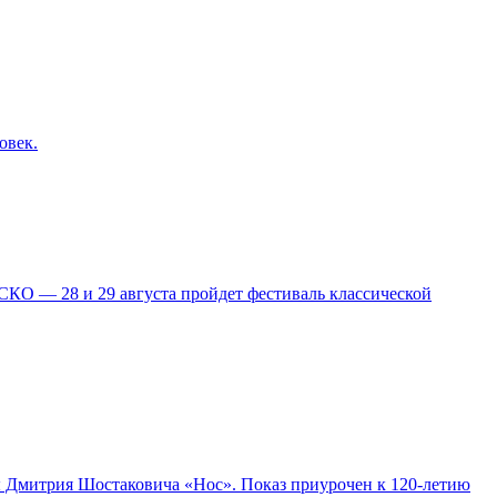
овек.
КО — 28 и 29 августа пройдет фестиваль классической
ры Дмитрия Шостаковича «Нос». Показ приурочен к 120-летию