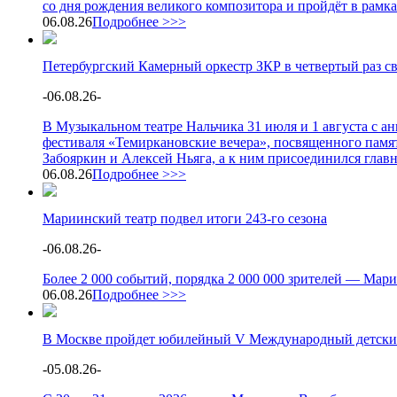
со дня рождения великого композитора и пройдёт в рамк
06.08.26
Подробнее >>>
Петербургский Камерный оркестр ЗКР в четвертый раз с
-
06.08.26
-
В Музыкальном театре Нальчика 31 июля и 1 августа с 
фестиваля «Темиркановские вечера», посвященного памя
Забояркин и Алексей Ньяга, а к ним присоединился глав
06.08.26
Подробнее >>>
Мариинский театр подвел итоги 243-го сезона
-
06.08.26
-
Более 2 000 событий, порядка 2 000 000 зрителей — Мари
06.08.26
Подробнее >>>
В Москве пройдет юбилейный V Международный детски
-
05.08.26
-