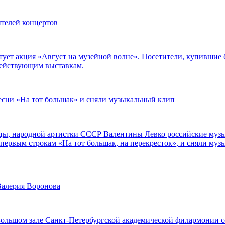
ителей концертов
тует акция «Август на музейной волне». Посетители, купившие 
действующим выставкам.
есни «На тот большак» и сняли музыкальный клип
цы, народной артистки СССР Валентины Левко российские муз
первым строкам «На тот большак, на перекресток», и сняли музы
Валерия Воронова
 Большом зале Санкт-Петербургской академической филармонии с