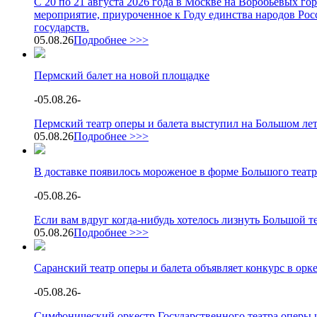
С 20 по 21 августа 2026 года в Москве на Воробьевых г
мероприятие, приуроченное к Году единства народов Росс
государств.
05.08.26
Подробнее >>>
Пермский балет на новой площадке
-
05.08.26
-
Пермский театр оперы и балета выступил на Большом ле
05.08.26
Подробнее >>>
В доставке появилось мороженое в форме Большого театр
-
05.08.26
-
Если вам вдруг когда-нибудь хотелось лизнуть Большой теа
05.08.26
Подробнее >>>
Саранский театр оперы и балета объявляет конкурс в орк
-
05.08.26
-
Симфонический оркестр Государственного театра оперы и