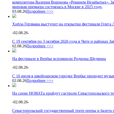
композитора Валерия Воронова «Реквием Незабытых». З
мировая премьера состоялась в Москве в 2025 году.
03.08.26
Подробнее >>>
Хибла Герзмава выступит на открытии фестиваля Олега 
-
02.08.26
-
С 19 сентября по 3 октября 2026 года в Чите и районах 
02.08.26
Подробнее >>>
На фестивале в Вербье вспомнили Родиона Щедрина
-
02.08.26
-
С 16 июля в швейцарском городке Вербье проходит музы
02.08.26
Подробнее >>>
На сцене НОВАТа пройдут гастроли Севастопольского те
-
02.08.26
-
Севастопольский государственный театр оперы и балета п