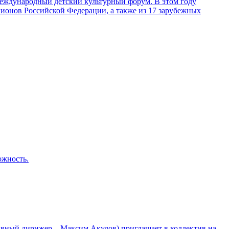
 Международный детский культурный форум. В этом году
егионов Российской Федерации, а также из 17 зарубежных
ожность.
лавный дирижер – Максим Акулов) приглашает в коллектив на