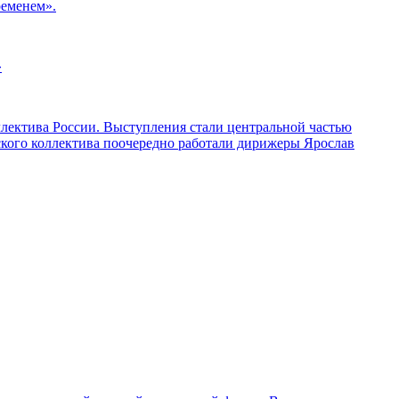
ременем».
»
ллектива России. Выступления стали центральной частью
ского коллектива поочередно работали дирижеры Ярослав