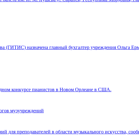
ства (ГИТИС) назначена главный бухгалтер учреждения Ольга Ерм
ном конкурсе пианистов в Новом Орлеане в США.
гогов музучреждений
мий для преподавателей в области музыкального искусства, со