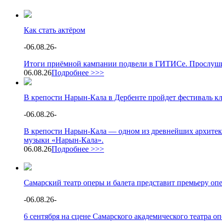
Как стать актёром
-
06.08.26
-
Итоги приёмной кампании подвели в ГИТИСе. Прослушив
06.08.26
Подробнее >>>
В крепости Нарын-Кала в Дербенте пройдет фестиваль к
-
06.08.26
-
В крепости Нарын-Кала — одном из древнейших архитек
музыки «Нарын-Кала».
06.08.26
Подробнее >>>
Самарский театр оперы и балета представит премьеру о
-
06.08.26
-
6 сентября на сцене Самарского академического театра 