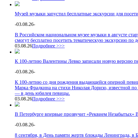
Музей музыки запустил бесплатные экскурсии для посет
-
03.08.26
-
В Российском национальном музее музыки в августе стар
смогут бесплатно посетить тематическую экскурсию по 
03.08.26
Подробнее >>>
К 100-летию Валентины Левко записали новую версию п
-
03.08.26
-
К 100-летию со дня рождения выдающейся оперной певи
Марка Фрадкина на стихи Николая Доризо, известной по 
— в день юбилея певицы.
03.08.26
Подробнее >>>
В Петербурге впервые прозвучит «Реквием Незабытых» 
-
03.08.26
-
8 сентября, в День памяти жертв блокады Ленинграда, в