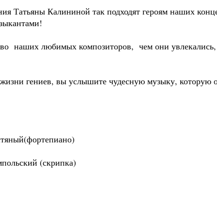
ния Татьяны Калининой так подходят героям наших конц
зыкантами!
ство наших любимых композиторов, чем они увлекались, 
жизни гениев, вы услышите чудесную музыку, которую он
стяный(фортепиано)
мпольский (скрипка)