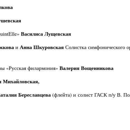
лкова
ушевская
Василиса Лущевская
uintElle»
жкова
Анна Шкуровская
и
Солистка симфонического о
Валерия Вощенникова
вы «Русская филармония»
 Михайловская,
аталия Береславцева
(флейта) и солист ГАСК п/у В. П