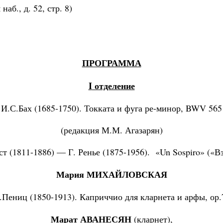
аб., д. 52, стр. 8)
ПРОГРАММА
I
отделение
И.С.Бах (1685-1750). Токката и фуга ре-минор, BWV 565
(редакция М.М. Агазарян)
т (1811-1886) — Г. Ренье (1875-1956). «Un Sospiro» («В
Мария МИХАЙЛОВСКАЯ
.Пениц (1850-1913). Каприччио для кларнета и арфы, ор.
Марат АВАНЕСЯН
(кларнет),