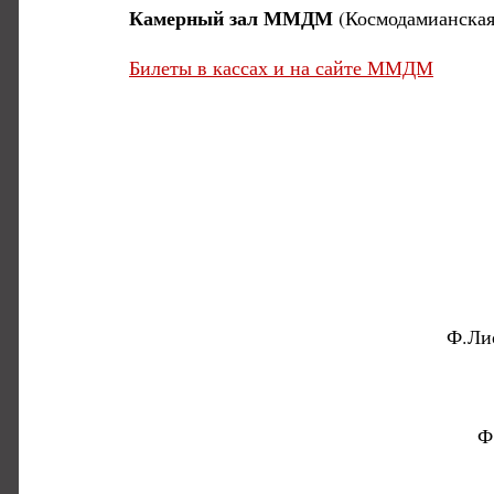
Камерный зал ММДМ
(Космодамианская н
Билеты в кассах и на сайте ММДМ
Ф.Лис
Ф