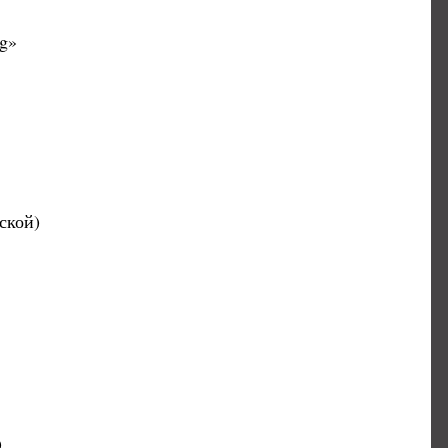
g»
ской)
)