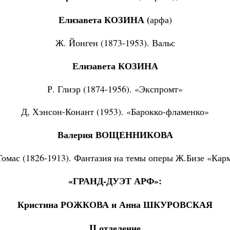
Елизавета КОЗИНА (
арфа)
Ж. Йонген (1873-1953). Вальс
Елизавета КОЗИНА
Р. Глиэр (1874-1956). «Экспромт»
Д, Хэнсон-Конант (1953). «Барокко-фламенко»
Валерия ВОЩЕННИКОВА
Томас (1826-1913). Фантазия на темы оперы Ж.Бизе «Кар
«ГРАНД-ДУЭТ АРФ»:
Кристина РОЖКОВА и Анна ШКУРОВСКАЯ
II
отделение