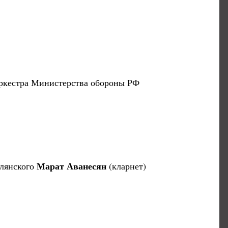
ркестра Министерства обороны РФ
Марат Аванесян
олянского
(кларнет)