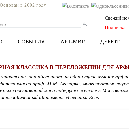
Основан в 2002 году
Свежий но
Подписка
Ю
СОБЫТИЯ
АРТ-МИР
ДЕБЮТ
ЯРНАЯ КЛАССИКА В ПЕРЕЛОЖЕНИИ ДЛЯ АРФ
 уникальное, оно объединит на одной сцене лучших арфи
вого класса проф. М.М. Агазарян, многократные лаур
жных соревнований мира соберутся вместе в Московско
шится юбилейный абонемент «Гнесинка.RU».