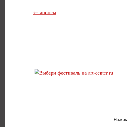
← анонсы
Нажим