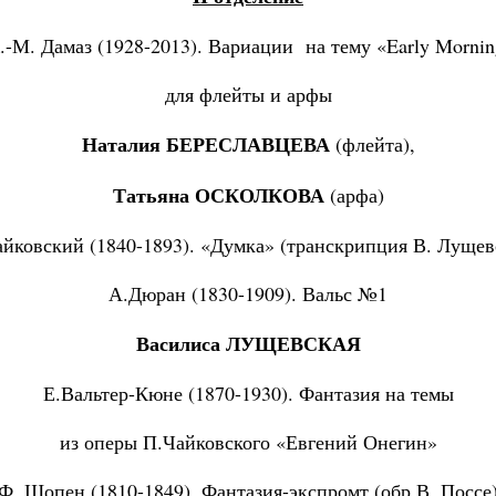
.-М. Дамаз (1928-2013). Вариации на тему «Early Mornin
для флейты и арфы
Наталия БЕРЕСЛАВЦЕВА
(флейта),
Татьяна ОСКОЛКОВА
(арфа)
айковский (1840-1893). «Думка» (транскрипция В. Лущев
А.Дюран (1830-1909). Вальс №1
Василиса ЛУЩЕВСКАЯ
Е.Вальтер-Кюне (1870-1930). Фантазия на темы
из оперы П.Чайковского «Евгений Онегин»
Ф. Шопен (1810-1849). Фантазия-экспромт (обр.В. Поссе