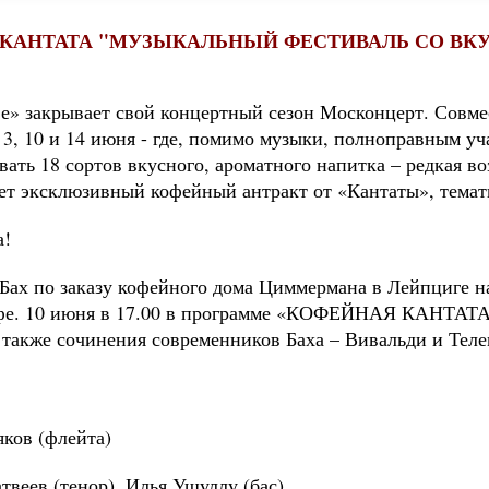
КАНТАТА "МУЗЫКАЛЬНЫЙ ФЕСТИВАЛЬ СО ВК
» закрывает свой концертный сезон Москонцерт. Совмес
- 3, 10 и 14 июня - где, помимо музыки, полноправным 
ать 18 сортов вкусного, ароматного напитка – редкая во
дет эксклюзивный кофейный антракт от «Кантаты», темат
а!
 Бах по заказу кофейного дома Циммермана в Лейпциге н
кофе. 10 июня в 17.00 в программе «КОФЕЙНАЯ КАНТА
 также сочинения современников Баха – Вивальди и Теле
яков (флейта)
веев (тенор), Илья Ушуллу (бас)