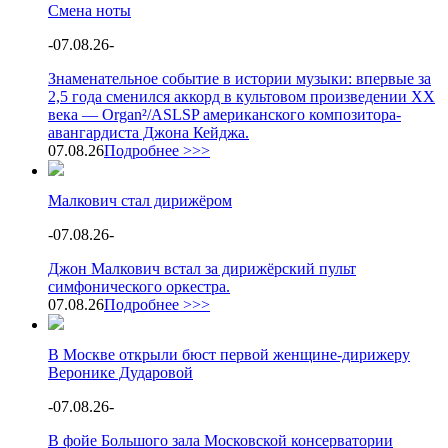
Смена ноты
-
07.08.26
-
Знаменательное событие в истории музыки: впервые за
2,5 года сменился аккорд в культовом произведении XX
века — Organ²/ASLSP американского композитора-
авангардиста Джона Кейджа.
07.08.26
Подробнее >>>
Малкович стал дирижёром
-
07.08.26
-
Джон Малкович встал за дирижёрский пульт
симфонического оркестра.
07.08.26
Подробнее >>>
В Москве открыли бюст первой женщине-дирижеру
Веронике Дударовой
-
07.08.26
-
В фойе Большого зала Московской консерватории