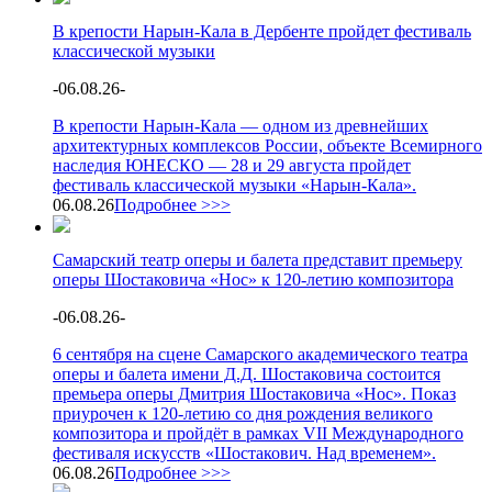
В крепости Нарын-Кала в Дербенте пройдет фестиваль
классической музыки
-
06.08.26
-
В крепости Нарын-Кала — одном из древнейших
архитектурных комплексов России, объекте Всемирного
наследия ЮНЕСКО — 28 и 29 августа пройдет
фестиваль классической музыки «Нарын-Кала».
06.08.26
Подробнее >>>
Самарский театр оперы и балета представит премьеру
оперы Шостаковича «Нос» к 120-летию композитора
-
06.08.26
-
6 сентября на сцене Самарского академического театра
оперы и балета имени Д.Д. Шостаковича состоится
премьера оперы Дмитрия Шостаковича «Нос». Показ
приурочен к 120-летию со дня рождения великого
композитора и пройдёт в рамках VII Международного
фестиваля искусств «Шостакович. Над временем».
06.08.26
Подробнее >>>