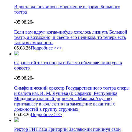
В доставке появилось мороженое в форме Большого
театра
-
05.08.26
-
Если вам вдруг когда-нибудь хотелось лизнуть Большой
театр, а возможно, и съесть его целиком, то теперь есть
такая возможность.
05.08.26
Подробнее >>>
Саранский театр оперы и балета объявляет конкурс в
оркестр
-
05.08.26
-
Симфонический оркестр Государственного театра оперы
и балета им. И. М. Яушева (г. Саранск, Республика
Мордовия; главный дирижер – Максим Акулов)
приглашает в коллектив на замещение вакантных
должностей в группу струнных.
05.08.26
Подробнее >>>
Ректор ГИТИСа Григорий Заславский покинул свой