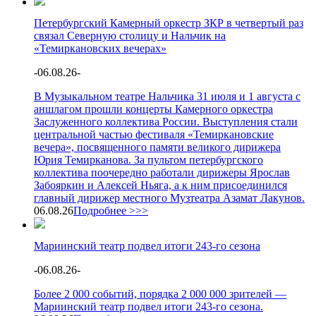
Петербургский Камерный оркестр ЗКР в четвертый раз
связал Северную столицу и Нальчик на
«Темиркановских вечерах»
-
06.08.26
-
В Музыкальном театре Нальчика 31 июля и 1 августа с
аншлагом прошли концерты Камерного оркестра
Заслуженного коллектива России. Выступления стали
центральной частью фестиваля «Темиркановские
вечера», посвященного памяти великого дирижера
Юрия Темирканова. За пультом петербургского
коллектива поочередно работали дирижеры Ярослав
Забояркин и Алексей Ньяга, а к ним присоединился
главный дирижер местного Музтеатра Азамат Лакунов.
06.08.26
Подробнее >>>
Мариинский театр подвел итоги 243-го сезона
-
06.08.26
-
Более 2 000 событий, порядка 2 000 000 зрителей —
Мариинский театр подвел итоги 243-го сезона.