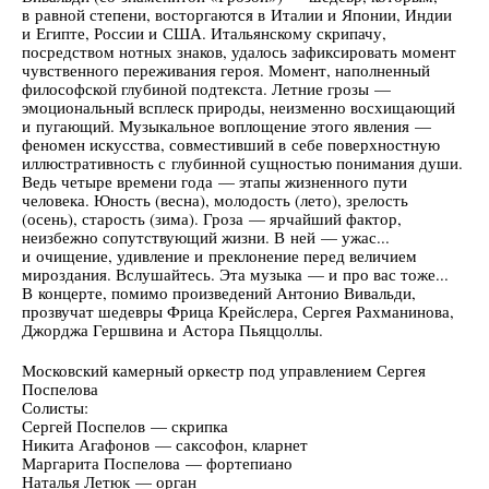
в равной степени, восторгаются в Италии и Японии, Индии
и Египте, России и США. Итальянскому скрипачу,
посредством нотных знаков, удалось зафиксировать момент
чувственного переживания героя. Момент, наполненный
философской глубиной подтекста. Летние грозы —
эмоциональный всплеск природы, неизменно восхищающий
и пугающий. Музыкальное воплощение этого явления —
феномен искусства, совместивший в себе поверхностную
иллюстративность с глубинной сущностью понимания души.
Ведь четыре времени года — этапы жизненного пути
человека. Юность (весна), молодость (лето), зрелость
(осень), старость (зима). Гроза — ярчайший фактор,
неизбежно сопутствующий жизни. В ней — ужас...
и очищение, удивление и преклонение перед величием
мироздания. Вслушайтесь. Эта музыка — и про вас тоже...
В концерте, помимо произведений Антонио Вивальди,
прозвучат шедевры Фрица Крейслера, Сергея Рахманинова,
Джорджа Гершвина и Астора Пьяццоллы.
Московский камерный оркестр под управлением Сергея
Поспелова
Солисты:
Сергей Поспелов — скрипка
Никита Агафонов — саксофон, кларнет
Маргарита Поспелова — фортепиано
Наталья Летюк — орган