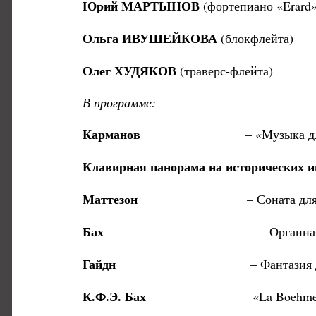
Юрий МАРТЫНОВ
(фортепиано «Erard»
Ольга ИВУШЕЙКОВА
(блокфлейта)
Олег ХУДЯКОВ
(траверс-флейта)
В программе:
Карманов
– «Музыка для фейерв
Клавирная панорама на исторических и
Маттезон
– Соната для двух 
Бах
– Органная токката фа маж
Гайдн
– Фантазия до м
К.Ф.Э. Бах
– «La Boehmer