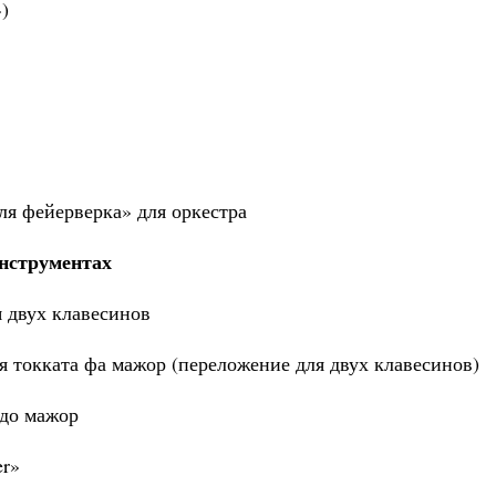
)
ерка» для оркестра
нструментах
клавесинов
ор (переложение для двух клавесинов)
ажор
»