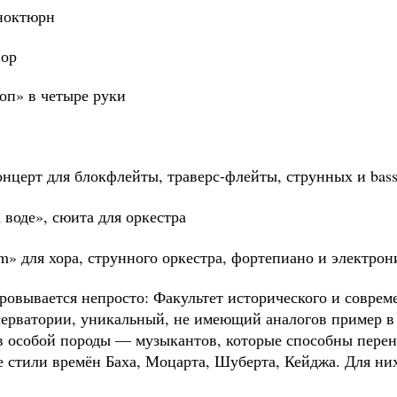
тюрн
ор
в четыре руки
кфлейты, траверс-флейты, струнных и basso 
, сюита для оркестра
рунного оркестра, фортепиано и электрон
вывается непросто: Факультет исторического и соврем
серватории, уникальный, не имеющий аналогов пример в
в особой породы — музыкантов, которые способны перен
 стили времён Баха, Моцарта, Шуберта, Кейджа. Для них