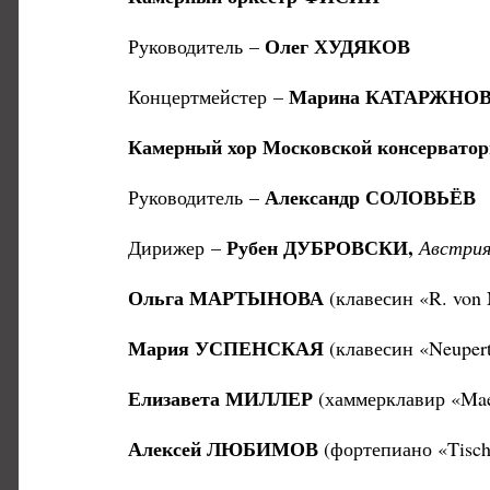
Олег ХУДЯКОВ
Руководитель –
Марина КАТАРЖНО
Концертмейстер –
Камерный хор Московской консервато
Александр СОЛОВЬЁВ
Руководитель –
Рубен ДУБРОВСКИ,
Дирижер –
Австри
Ольга МАРТЫНОВА
(клавесин «R. von 
Мария УСПЕНСКАЯ
(клавесин «Neuper
Елизавета МИЛЛЕР
(хаммерклавир «Ma
Алексей ЛЮБИМОВ
(фортепиано «Tisch