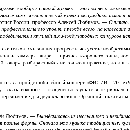
узыке, вообще к старой музыке — это всплеск современ
 классическо–романтической музыки вынуждает искать ч
ртист России, профессор Алексей Любимов. —
Считаю, 
 профессионального уровня, прежде всего, на клавесине
и победителями крупнейших международных конкурсов ис
скептиков, считавших прогресс в искусстве необратимы
овена на хаммерклавире — признак «хорошего тона», вос
 товар», разбирающийся не только в практике, но и в т
ого зала пройдет юбилейный концерт «ФИСИИ – 20 лет!»
 тут задача изящнее — «зацепить» слушателя нетривиаль
, переложение для двух клавесинов Органной токкаты фа
сей Любимов. —
Выплёскиваясь из неслышного и невидимо
т разные формы. Сначала это музыка традиционных куль
оль связующего звена между человеческой душой и той с