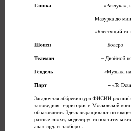
Глинка
– «Разлука», нок
– Мазурка до мин
– «Блестящий галоп» 
Шопен
– Болеро
Телеман
– Двойной концерт для бло
Гендель
– «Музыка на воде»
Пярт
– «Te Deum» для хора, ст
Загадочная аббревиатура ФИСИИ расшифро
заповедная территория в Московской кон
образовании. Здесь выращивают питомце
разные эпохи, моделируя исполнительские
авангард, и наоборот.