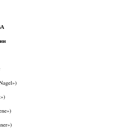
ВА
рии
я
Nagel»)
t»)
ene»)
ner»)