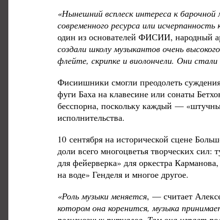
«Нынешний всплеск интереса к барочной м
современного ресурса или исчерпанность
один из основателей ФИСИИ, народный а
создали школу музыкантов очень высокого
флейте, скрипке и виолончели. Они стал
Фисиишники смогли преодолеть суждения 
фуги Баха на клавесине или сонаты Бетх
бесспорна, поскольку каждый — «штучный
исполнительства.
10 сентября на исторической сцене Больш
доли всего многоцветья творческих сил:
для фейерверка» для оркестра Карманова
на воде» Генделя и многое другое.
«Роль музыки меняется
, — считает Алек
котором она коренится, музыка принимае
религиозных ритуалов. Там она играет р