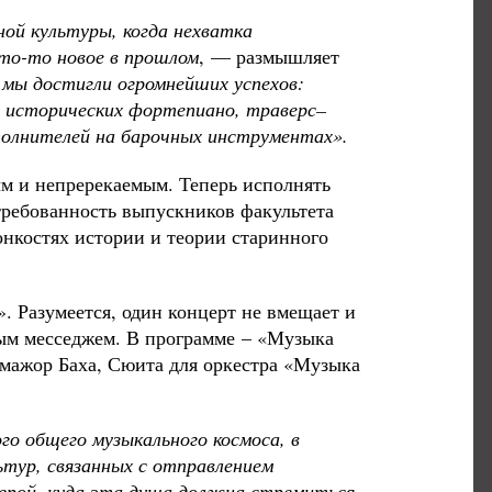
ной культуры, когда нехватка
то-то новое в прошлом
, — размышляет
мы достигли огромнейших успехов:
 и исторических фортепиано, траверс–
полнителей на барочных инструментах».
м и непререкаемым. Теперь исполнять
требованность выпускников факультета
онкостях истории и теории старинного
. Разумеется, один концерт не вмещает и
ным месседжем. В программе – «Музыка
 мажор Баха, Сюита для оркестра «Музыка
го общего музыкального космоса, в
тур, связанных с отправлением
ферой, куда эта душа должна стремиться.