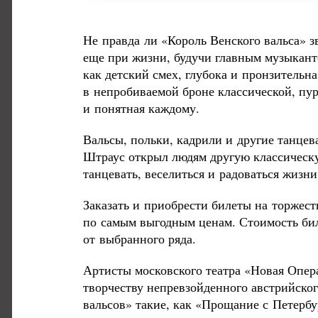
Не правда ли «Король Венского вальса» з
еще при жизни, будучи главным музыканто
как детский смех, глубока и пронзительна
в непробиваемой броне классической, пу
и понятная каждому.
Вальсы, польки, кадрили и другие танце
Штраус открыл людям другую классическу
танцевать, веселиться и радоваться жизни
Заказать и приобрести билеты на торжес
по самым выгодным ценам. Стоимость биле
от выбранного ряда.
Артисты московского театра «Новая Опер
творчеству непревзойденного австрийско
вальсов» такие, как «Прощание с Петербу