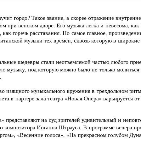
вучит гордо? Такое звание, а скорее отражение внутрен
м при венском дворе. Его музыка легка и невесома, как в
, как горечь расставания. Но самое главное, произведен
ританской музыки тех времен, сквозь которую в широкие
вальные шедевры стали неотъемлемой частью любого прие
ю музыку, под которую можно было не только молиться 
.
тво изящного музыкального кружения в трехдольном ритм
та в партере зала театра «Новая Опера» варьируется от
а» представляют на суд зрителей удивительный и непов
го композитора Иоганна Штрауса. В программе вечера пр
ргом», «Весенние голоса», «На прекрасном голубом Дуна