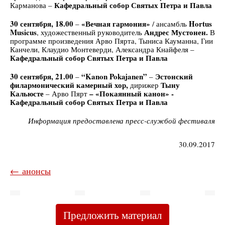
Кафедральный собор Святых Петра и Павла
Карманова –
30 сентября, 18.00
«Вечная гармония»
Hortus
–
/ ансамбль
Musicus
Андрес Мустонен.
, художественный руководитель
В
программе произведения Арво Пярта, Тыниса Кауманна, Гии
Канчели, Клаудио Монтеверди, Александра Кнайфеля –
Кафедральный собор Святых Петра и Павла
30 сентября, 21.00
“
Kanon
Pokajanen
”
Эстонский
–
–
филармонический камерный хор,
Тыну
дирижер
Кальюсте
– «Покаянный канон» -
– Арво Пярт
Кафедральный собор Святых Петра и Павла
Информация предоставлена пресс-службой фестиваля
30.09.2017
← анонсы
Предложить материал