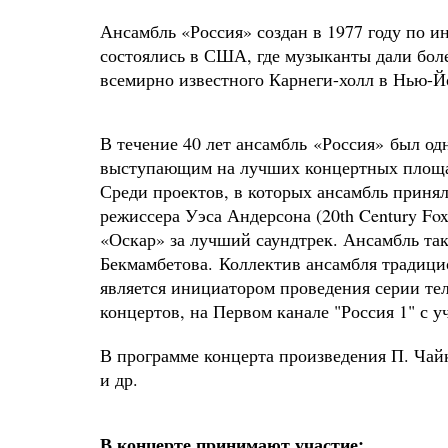
Ансамбль «Россия» создан в 1977 году по 
состоялись в США, где музыканты дали боле
всемирно известного Карнеги-холл в Нью-Й
В течение 40 лет ансамбль
«Россия»
был одн
выступающим на лучших концертных площад
Среди проектов, в которых ансамбль принял
режиссера Уэса Андерсона (20th Century Fo
«Оскар» за лучший саундтрек. Ансамбль та
Бекмамбетова.
Коллектив ансамбля традицио
является инициатором проведения серии те
концертов, на Первом канале "Россия 1" с у
В программе концерта произведения П. Чайк
и др.
В концерте принимают участие: