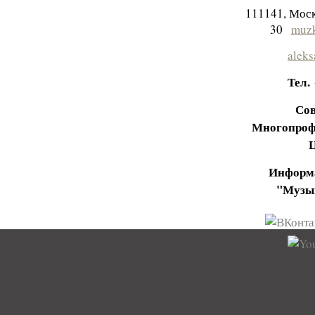
111141, Моск
30
muzk
aleks
Тел.
Сов
Многопроф
Информа
"Музы