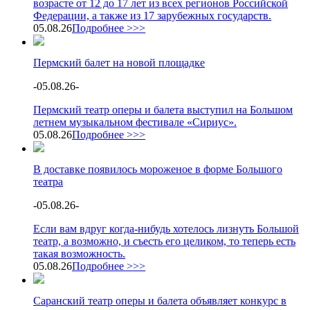
возрасте от 12 до 17 лет из всех регионов Российской
Федерации, а также из 17 зарубежных государств.
05.08.26
Подробнее >>>
Пермский балет на новой площадке
-
05.08.26
-
Пермский театр оперы и балета выступил на Большом
летнем музыкальном фестивале «Сириус».
05.08.26
Подробнее >>>
В доставке появилось мороженое в форме Большого
театра
-
05.08.26
-
Если вам вдруг когда-нибудь хотелось лизнуть Большой
театр, а возможно, и съесть его целиком, то теперь есть
такая возможность.
05.08.26
Подробнее >>>
Саранский театр оперы и балета объявляет конкурс в