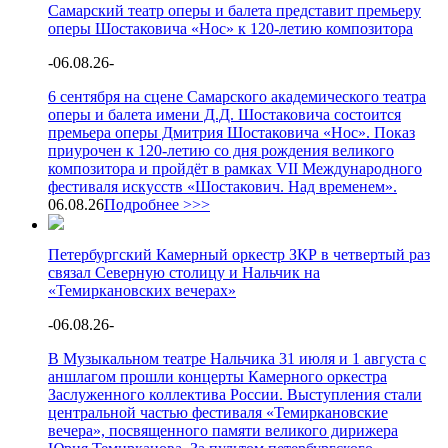
Самарский театр оперы и балета представит премьеру
оперы Шостаковича «Нос» к 120-летию композитора
-
06.08.26
-
6 сентября на сцене Самарского академического театра
оперы и балета имени Д.Д. Шостаковича состоится
премьера оперы Дмитрия Шостаковича «Нос». Показ
приурочен к 120-летию со дня рождения великого
композитора и пройдёт в рамках VII Международного
фестиваля искусств «Шостакович. Над временем».
06.08.26
Подробнее >>>
Петербургский Камерный оркестр ЗКР в четвертый раз
связал Северную столицу и Нальчик на
«Темиркановских вечерах»
-
06.08.26
-
В Музыкальном театре Нальчика 31 июля и 1 августа с
аншлагом прошли концерты Камерного оркестра
Заслуженного коллектива России. Выступления стали
центральной частью фестиваля «Темиркановские
вечера», посвященного памяти великого дирижера