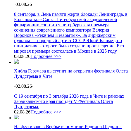
-
03.08.26
-
8 сентября, в День памяти жертв блокады Ленинграда, в
Большом зале Санкт-Петербургской академической
филармонии состоится петербургская премьера
сочинения современного композитора Валерия
Воронова «Реквием Незабытых». За дирижерским
пультом — народный артист СССР Юрий Башмет, по
инициативе которого было создано произведение. Его
мировая премьера состоялась в Москве в 2025 году.
03.08.26
Подробнее >>>
Хибла Герзмава выступит на открытии фестиваля Олега
Лундстрема в Чите
-
02.08.26
-
С 19 сентября по 3 октября 2026 года в Чите и районах
Забайкальского края пройдет V Фестиваль Олега
Лундстрема.
02.08.26
Подробнее >>>
На фестивале в Вербье вспомнили Родиона Щедрина