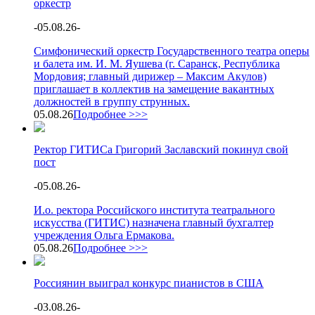
оркестр
-
05.08.26
-
Симфонический оркестр Государственного театра оперы
и балета им. И. М. Яушева (г. Саранск, Республика
Мордовия; главный дирижер – Максим Акулов)
приглашает в коллектив на замещение вакантных
должностей в группу струнных.
05.08.26
Подробнее >>>
Ректор ГИТИСа Григорий Заславский покинул свой
пост
-
05.08.26
-
И.о. ректора Российского института театрального
искусства (ГИТИС) назначена главный бухгалтер
учреждения Ольга Ермакова.
05.08.26
Подробнее >>>
Россиянин выиграл конкурс пианистов в США
-
03.08.26
-