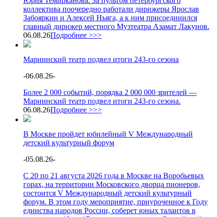
Юрия Темирканова. За пультом петербургского
коллектива поочередно работали дирижеры Ярослав
Забояркин и Алексей Ньяга, а к ним присоединился
главный дирижер местного Музтеатра Азамат Лакунов.
06.08.26
Подробнее >>>
Мариинский театр подвел итоги 243-го сезона
-
06.08.26
-
Более 2 000 событий, порядка 2 000 000 зрителей —
Мариинский театр подвел итоги 243-го сезона.
06.08.26
Подробнее >>>
В Москве пройдет юбилейный V Международный
детский культурный форум
-
05.08.26
-
С 20 по 21 августа 2026 года в Москве на Воробьевых
горах, на территории Московского дворца пионеров,
состоится V Международный детский культурный
форум. В этом году мероприятие, приуроченное к Году
единства народов России, соберет юных талантов в