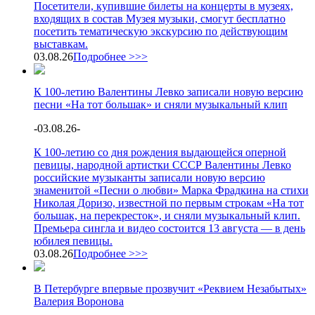
Посетители, купившие билеты на концерты в музеях,
входящих в состав Музея музыки, смогут бесплатно
посетить тематическую экскурсию по действующим
выставкам.
03.08.26
Подробнее >>>
К 100-летию Валентины Левко записали новую версию
песни «На тот большак» и сняли музыкальный клип
-
03.08.26
-
К 100-летию со дня рождения выдающейся оперной
певицы, народной артистки СССР Валентины Левко
российские музыканты записали новую версию
знаменитой «Песни о любви» Марка Фрадкина на стихи
Николая Доризо, известной по первым строкам «На тот
большак, на перекресток», и сняли музыкальный клип.
Премьера сингла и видео состоится 13 августа — в день
юбилея певицы.
03.08.26
Подробнее >>>
В Петербурге впервые прозвучит «Реквием Незабытых»
Валерия Воронова