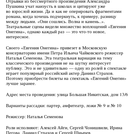
Отрывки из бессмертного произведения Александра
Пушкина учат наизусть в школах и цитируют уже
во взрослой жизни. Да и как не оперировать фрагментами
романа, когда хочешь подчеркнуть, к примеру, разницу
между людьми. «Они сошлись. Волна и камень..».
Театральные сцены видели множество воплощений «Евгения
Онегина», однако каждый раз — это что-то новое,
интересное.
Своего «Евгения Онегина» привезет в Московскую
консерваторию имени Петра Ильича Чайковского режиссер
Наталья Семенова. Эта театральная вариация на тему
классического произведения не на шутку интересует
публику. Это и не удивительно — одну из ролей в спектакле
играет популярный российский актер Даниил Страхов.
Поэтому приобрести билеты на спектакль «Евгений Онегин»
лучше заранее.
Адрес места проведения: улица Большая Никитская, дом 13/6
Варианты рассадки: партер, амфитеатр, ложи № 9 и № 10
Режиссер: Наталья Семенова
Роли исполняют: Алексей Айги, Сергей Чонишвили, Ирина
Пегова, Даниил Страхов и Сергей Шнырев.