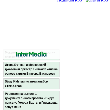
Подписка RSS
Мокьюментари-сериал «Новости»
покажет ТНТ
Игорь Бутман и Московский
джазовый оркестр снимают клип на
основе картин Виктора Васнецова
Stray Kids выпустили альбом
«This&That»
Рецензия на выпуск 1
документального проекта «Вирус
попсы»: Голоса Басты и Гришковца
зовут меня