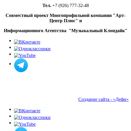
Тел.
+7 (926) 777-32-48
Джон Туртурро пытается вернуть
награбленное в «Единственном
Совместный проект Многопрофильной компании "Арт-
карманнике в Нью-Йорке»
Центр Плюс" и
Обзор: «Отменённые рок-звёзды:
Информационного Агентства "Музыкальный Клондайк"
кого канселили до эпохи отмены»
Сегодня 75 лет Станиславу
Садальскому
Умер музыкант и продюсер
альбомов Мадонны и Blur Уильям
Орбит
«Эпидемия» вновь представит
«Симфоническую рукопись»
Документальный фильм про
Трэвиса Баркера выйдет в августе
Создание сайта - «Дефи»
Восемь новых российских
фильмов покажут на фестивале
«Короче»
Пелагея отказалась «пропихивать»
свою дочь