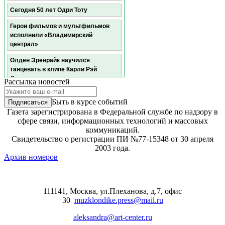
Сегодня 50 лет Одри Тоту
Герои фильмов и мультфильмов
исполнили «Владимирский
централ»
Олден Эренрайк научился
танцевать в клипе Карли Рэй
Джепсен
Рассылка новостей
Мадонна и Кайли Миноуг записали
Быть в курсе событий
дуэт
Газета зарегистрирована в Федеральной службе по надзору в
Пелагея: «Я чувствую себя в
сфере связи, информационных технологий и массовых
самом расцвете сил. Ровно на свой
коммуникаций.
возраст»
Свидетельство о регистрации ПИ №77-15348 от 30 апреля
2003 года.
Фантастический триллер
Архив номеров
«Перерожденные» покажет ТВ-3
Начались съемки шестого сезона
«Пилигрима»
111141, Москва, ул.Плеханова, д.7, офис
30
muzklondike.press@mail.ru
Даша Чаруша: "В кино нельзя
отчаиваться, ты должен постоянно
aleksandra@art-center.ru
пробивать стену"