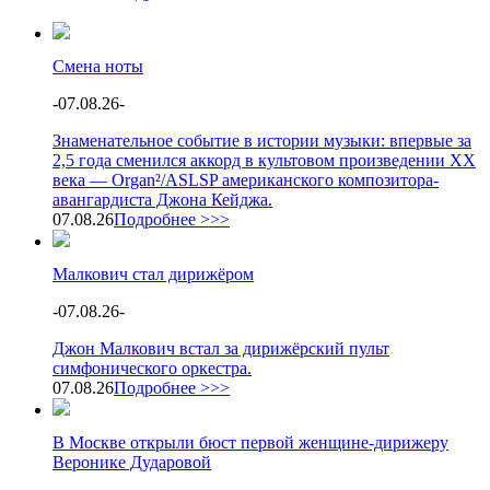
Смена ноты
-
07.08.26
-
Знаменательное событие в истории музыки: впервые за
2,5 года сменился аккорд в культовом произведении XX
века — Organ²/ASLSP американского композитора-
авангардиста Джона Кейджа.
07.08.26
Подробнее >>>
Малкович стал дирижёром
-
07.08.26
-
Джон Малкович встал за дирижёрский пульт
симфонического оркестра.
07.08.26
Подробнее >>>
В Москве открыли бюст первой женщине-дирижеру
Веронике Дударовой