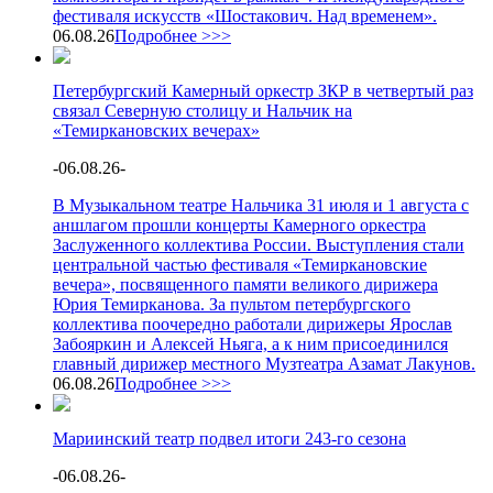
фестиваля искусств «Шостакович. Над временем».
06.08.26
Подробнее >>>
Петербургский Камерный оркестр ЗКР в четвертый раз
связал Северную столицу и Нальчик на
«Темиркановских вечерах»
-
06.08.26
-
В Музыкальном театре Нальчика 31 июля и 1 августа с
аншлагом прошли концерты Камерного оркестра
Заслуженного коллектива России. Выступления стали
центральной частью фестиваля «Темиркановские
вечера», посвященного памяти великого дирижера
Юрия Темирканова. За пультом петербургского
коллектива поочередно работали дирижеры Ярослав
Забояркин и Алексей Ньяга, а к ним присоединился
главный дирижер местного Музтеатра Азамат Лакунов.
06.08.26
Подробнее >>>
Мариинский театр подвел итоги 243-го сезона
-
06.08.26
-