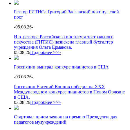
Ректор ГИТИСа Григорий Заславский покинул свой
пост
-
05.08.26
-
И.о. ректора Российского института театрального
искусства (ГИТИС) назначена главный бухгалтер
учреждения Ольга Ермакова.
05.08.26
Подробнее >>>
Россиянин выиграл конкурс пианистов в США
-
03.08.26
-
Россиянин Евгений Коннов победил на XXX
Международном конкурсе пианистов в Новом Орлеане
в США.
03.08.26
Подробнее >>>
Стартовал прием заявок на премию Президента для
педагогов музучреждений