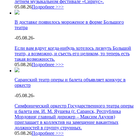
летнем музыкальном фестивале «Сириус».
05.08.26
Подробнее >>>
В доставке появилось мороженое в форме Большого
театра
-
05.08.26
-
Если вам вдруг когда-нибудь хотелось лизнуть Большой
театр, а возможно, и съесть его целиком, то теперь есть
такая возможность.
05.08.26
Подробнее >>>
Саранский театр оперы и балета объявляет конкурс в
оркестр
-
05.08.26
-
Симфонический оркестр Государственного театра оперы
и балета им. И. М. Яушева (г. Саранск, Республика
Мордовия; главный дирижер – Максим Акулов)
приглашает в коллектив на замещение вакантных
должностей в группу струнных.
05.08.26
Подробнее >>>