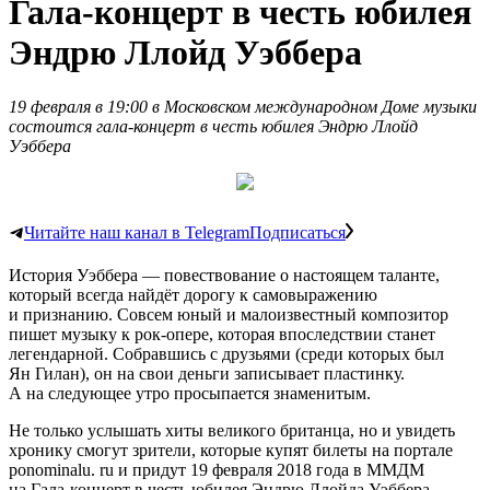
Гала-концерт в честь юбилея
Эндрю Ллойд Уэббера
19 февраля в 19:00 в Московском международном Доме музыки
состоится гала-концерт в честь юбилея Эндрю Ллойд
Уэббера
Читайте наш канал в Telegram
Подписаться
История Уэббера — повествование о настоящем таланте,
который всегда найдёт дорогу к самовыражению
и признанию. Совсем юный и малоизвестный композитор
пишет музыку к рок-опере, которая впоследствии станет
легендарной. Собравшись с друзьями (среди которых был
Ян Гилан), он на свои деньги записывает пластинку.
А на следующее утро просыпается знаменитым.
Не только услышать хиты великого британца, но и увидеть
хронику смогут зрители, которые купят билеты на портале
ponominalu. ru и придут 19 февраля 2018 года в ММДМ
на Гала-концерт в честь юбилея Эндрю Ллойда Уэббера.