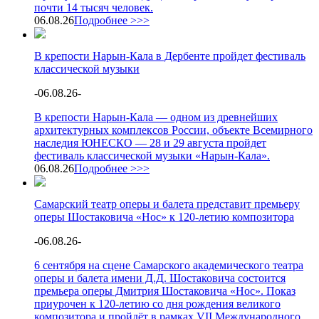
почти 14 тысяч человек.
06.08.26
Подробнее >>>
В крепости Нарын-Кала в Дербенте пройдет фестиваль
классической музыки
-
06.08.26
-
В крепости Нарын-Кала — одном из древнейших
архитектурных комплексов России, объекте Всемирного
наследия ЮНЕСКО — 28 и 29 августа пройдет
фестиваль классической музыки «Нарын-Кала».
06.08.26
Подробнее >>>
Самарский театр оперы и балета представит премьеру
оперы Шостаковича «Нос» к 120-летию композитора
-
06.08.26
-
6 сентября на сцене Самарского академического театра
оперы и балета имени Д.Д. Шостаковича состоится
премьера оперы Дмитрия Шостаковича «Нос». Показ
приурочен к 120-летию со дня рождения великого
композитора и пройдёт в рамках VII Международного