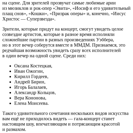
на сцене. Для зрителей прозвучат самые любимые арии
из мюзиклов и рок-опер «Эвита», «Иосиф и его удивительный
плащ снов», «Кошки», «Призрак оперы» и, конечно, «Иисус
Христос — Суперзвезда».
Зрители, которые придут на концерт, смогут увидеть целое
созвездие артистов, которые в разное время исполняли
сложнейшие партии в разных произведениях Уэббера,
но в этот вечер соберутся вместе в ММДМ. Признаемся, это
редчайшая возможность увидеть сразу всех исполнителей
в один вечер на одной сцене. Среди них:
Оксана Костецкая,
Иван Ожогин,
Кирилл Гордеев,
Андрей Бирин,
Игорь Балалаев,
Александр Кольцов,
Вера Кононова,
Елена Моисеева.
Такого удивительного сочетания нескольких видов искусства
вам ещё не приходилось видеть — гала-концерт станет
настоящим шоу, впечатляющим и потрясающим красотой
и размахом.