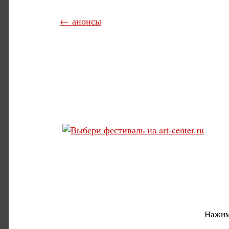
← анонсы
Нажим