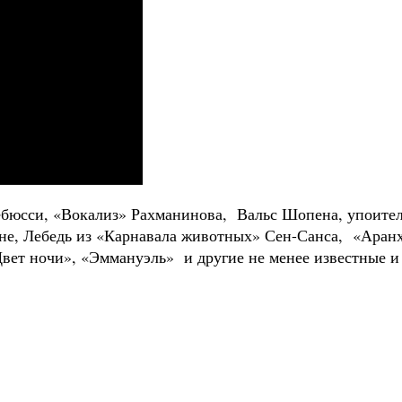
юсси, «Вокализ» Рахманинова, Вальс Шопена, упоитель
е, Лебедь из «Карнавала животных» Сен-Санса, «Аранх
Цвет ночи», «Эммануэль» и другие не менее известные 