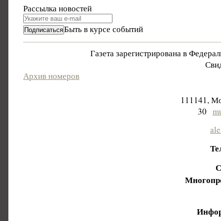
Рассылка новостей
Быть в курсе событий
Газета зарегистрирована в Федера
Свид
Архив номеров
111141, Мо
30
mu
al
Те
С
Многопр
Инфор