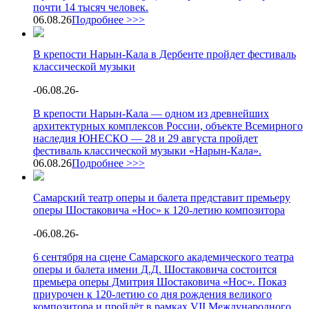
почти 14 тысяч человек.
06.08.26
Подробнее >>>
В крепости Нарын-Кала в Дербенте пройдет фестиваль
классической музыки
-
06.08.26
-
В крепости Нарын-Кала — одном из древнейших
архитектурных комплексов России, объекте Всемирного
наследия ЮНЕСКО — 28 и 29 августа пройдет
фестиваль классической музыки «Нарын-Кала».
06.08.26
Подробнее >>>
Самарский театр оперы и балета представит премьеру
оперы Шостаковича «Нос» к 120-летию композитора
-
06.08.26
-
6 сентября на сцене Самарского академического театра
оперы и балета имени Д.Д. Шостаковича состоится
премьера оперы Дмитрия Шостаковича «Нос». Показ
приурочен к 120-летию со дня рождения великого
композитора и пройдёт в рамках VII Международного