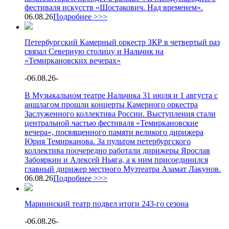
фестиваля искусств «Шостакович. Над временем».
06.08.26
Подробнее >>>
Петербургский Камерный оркестр ЗКР в четвертый раз
связал Северную столицу и Нальчик на
«Темиркановских вечерах»
-
06.08.26
-
В Музыкальном театре Нальчика 31 июля и 1 августа с
аншлагом прошли концерты Камерного оркестра
Заслуженного коллектива России. Выступления стали
центральной частью фестиваля «Темиркановские
вечера», посвященного памяти великого дирижера
Юрия Темирканова. За пультом петербургского
коллектива поочередно работали дирижеры Ярослав
Забояркин и Алексей Ньяга, а к ним присоединился
главный дирижер местного Музтеатра Азамат Лакунов.
06.08.26
Подробнее >>>
Мариинский театр подвел итоги 243-го сезона
-
06.08.26
-