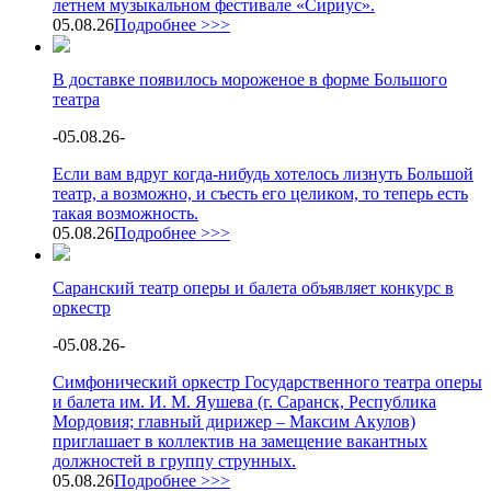
летнем музыкальном фестивале «Сириус».
05.08.26
Подробнее >>>
В доставке появилось мороженое в форме Большого
театра
-
05.08.26
-
Если вам вдруг когда-нибудь хотелось лизнуть Большой
театр, а возможно, и съесть его целиком, то теперь есть
такая возможность.
05.08.26
Подробнее >>>
Саранский театр оперы и балета объявляет конкурс в
оркестр
-
05.08.26
-
Симфонический оркестр Государственного театра оперы
и балета им. И. М. Яушева (г. Саранск, Республика
Мордовия; главный дирижер – Максим Акулов)
приглашает в коллектив на замещение вакантных
должностей в группу струнных.
05.08.26
Подробнее >>>