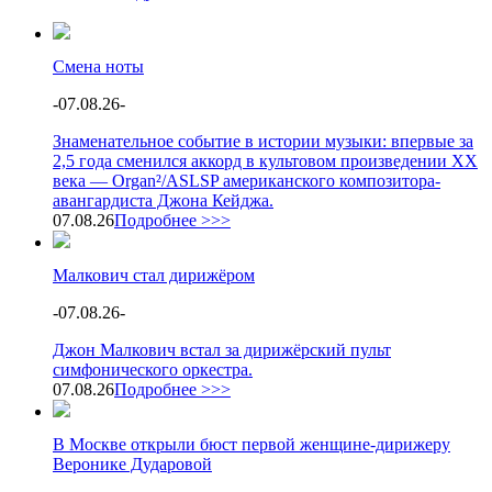
Смена ноты
-
07.08.26
-
Знаменательное событие в истории музыки: впервые за
2,5 года сменился аккорд в культовом произведении XX
века — Organ²/ASLSP американского композитора-
авангардиста Джона Кейджа.
07.08.26
Подробнее >>>
Малкович стал дирижёром
-
07.08.26
-
Джон Малкович встал за дирижёрский пульт
симфонического оркестра.
07.08.26
Подробнее >>>
В Москве открыли бюст первой женщине-дирижеру
Веронике Дударовой