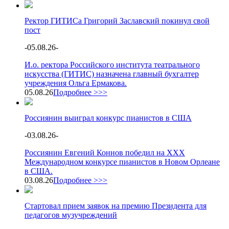
Ректор ГИТИСа Григорий Заславский покинул свой
пост
-
05.08.26
-
И.о. ректора Российского института театрального
искусства (ГИТИС) назначена главный бухгалтер
учреждения Ольга Ермакова.
05.08.26
Подробнее >>>
Россиянин выиграл конкурс пианистов в США
-
03.08.26
-
Россиянин Евгений Коннов победил на XXX
Международном конкурсе пианистов в Новом Орлеане
в США.
03.08.26
Подробнее >>>
Стартовал прием заявок на премию Президента для
педагогов музучреждений