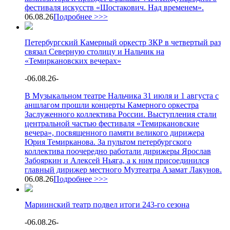
фестиваля искусств «Шостакович. Над временем».
06.08.26
Подробнее >>>
Петербургский Камерный оркестр ЗКР в четвертый раз
связал Северную столицу и Нальчик на
«Темиркановских вечерах»
-
06.08.26
-
В Музыкальном театре Нальчика 31 июля и 1 августа с
аншлагом прошли концерты Камерного оркестра
Заслуженного коллектива России. Выступления стали
центральной частью фестиваля «Темиркановские
вечера», посвященного памяти великого дирижера
Юрия Темирканова. За пультом петербургского
коллектива поочередно работали дирижеры Ярослав
Забояркин и Алексей Ньяга, а к ним присоединился
главный дирижер местного Музтеатра Азамат Лакунов.
06.08.26
Подробнее >>>
Мариинский театр подвел итоги 243-го сезона
-
06.08.26
-