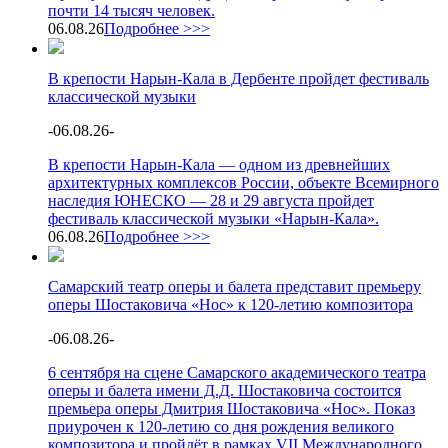
почти 14 тысяч человек.
06.08.26
Подробнее >>>
В крепости Нарын-Кала в Дербенте пройдет фестиваль
классической музыки
-
06.08.26
-
В крепости Нарын-Кала — одном из древнейших
архитектурных комплексов России, объекте Всемирного
наследия ЮНЕСКО — 28 и 29 августа пройдет
фестиваль классической музыки «Нарын-Кала».
06.08.26
Подробнее >>>
Самарский театр оперы и балета представит премьеру
оперы Шостаковича «Нос» к 120-летию композитора
-
06.08.26
-
6 сентября на сцене Самарского академического театра
оперы и балета имени Д.Д. Шостаковича состоится
премьера оперы Дмитрия Шостаковича «Нос». Показ
приурочен к 120-летию со дня рождения великого
композитора и пройдёт в рамках VII Международного