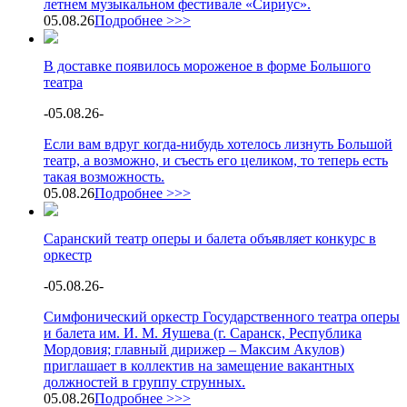
летнем музыкальном фестивале «Сириус».
05.08.26
Подробнее >>>
В доставке появилось мороженое в форме Большого
театра
-
05.08.26
-
Если вам вдруг когда-нибудь хотелось лизнуть Большой
театр, а возможно, и съесть его целиком, то теперь есть
такая возможность.
05.08.26
Подробнее >>>
Саранский театр оперы и балета объявляет конкурс в
оркестр
-
05.08.26
-
Симфонический оркестр Государственного театра оперы
и балета им. И. М. Яушева (г. Саранск, Республика
Мордовия; главный дирижер – Максим Акулов)
приглашает в коллектив на замещение вакантных
должностей в группу струнных.
05.08.26
Подробнее >>>