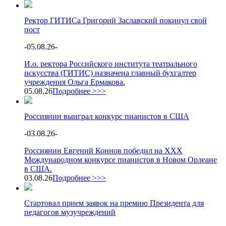
Ректор ГИТИСа Григорий Заславский покинул свой
пост
-
05.08.26
-
И.о. ректора Российского института театрального
искусства (ГИТИС) назначена главный бухгалтер
учреждения Ольга Ермакова.
05.08.26
Подробнее >>>
Россиянин выиграл конкурс пианистов в США
-
03.08.26
-
Россиянин Евгений Коннов победил на XXX
Международном конкурсе пианистов в Новом Орлеане
в США.
03.08.26
Подробнее >>>
Стартовал прием заявок на премию Президента для
педагогов музучреждений