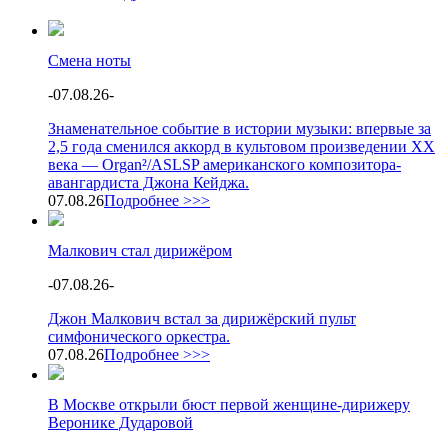
Смена ноты
-
07.08.26
-
Знаменательное событие в истории музыки: впервые за
2,5 года сменился аккорд в культовом произведении XX
века — Organ²/ASLSP американского композитора-
авангардиста Джона Кейджа.
07.08.26
Подробнее >>>
Малкович стал дирижёром
-
07.08.26
-
Джон Малкович встал за дирижёрский пульт
симфонического оркестра.
07.08.26
Подробнее >>>
В Москве открыли бюст первой женщине-дирижеру
Веронике Дударовой