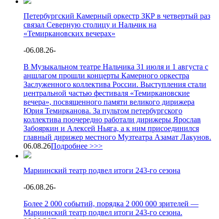
Петербургский Камерный оркестр ЗКР в четвертый раз
связал Северную столицу и Нальчик на
«Темиркановских вечерах»
-
06.08.26
-
В Музыкальном театре Нальчика 31 июля и 1 августа с
аншлагом прошли концерты Камерного оркестра
Заслуженного коллектива России. Выступления стали
центральной частью фестиваля «Темиркановские
вечера», посвященного памяти великого дирижера
Юрия Темирканова. За пультом петербургского
коллектива поочередно работали дирижеры Ярослав
Забояркин и Алексей Ньяга, а к ним присоединился
главный дирижер местного Музтеатра Азамат Лакунов.
06.08.26
Подробнее >>>
Мариинский театр подвел итоги 243-го сезона
-
06.08.26
-
Более 2 000 событий, порядка 2 000 000 зрителей —
Мариинский театр подвел итоги 243-го сезона.