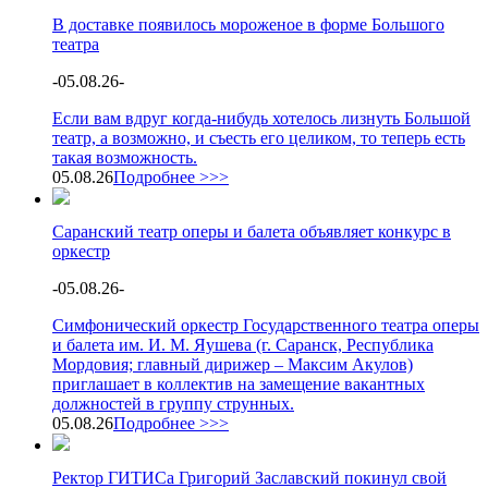
В доставке появилось мороженое в форме Большого
театра
-
05.08.26
-
Если вам вдруг когда-нибудь хотелось лизнуть Большой
театр, а возможно, и съесть его целиком, то теперь есть
такая возможность.
05.08.26
Подробнее >>>
Саранский театр оперы и балета объявляет конкурс в
оркестр
-
05.08.26
-
Симфонический оркестр Государственного театра оперы
и балета им. И. М. Яушева (г. Саранск, Республика
Мордовия; главный дирижер – Максим Акулов)
приглашает в коллектив на замещение вакантных
должностей в группу струнных.
05.08.26
Подробнее >>>
Ректор ГИТИСа Григорий Заславский покинул свой