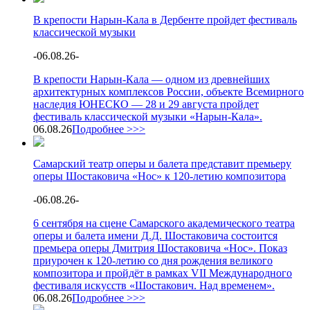
В крепости Нарын-Кала в Дербенте пройдет фестиваль
классической музыки
-
06.08.26
-
В крепости Нарын-Кала — одном из древнейших
архитектурных комплексов России, объекте Всемирного
наследия ЮНЕСКО — 28 и 29 августа пройдет
фестиваль классической музыки «Нарын-Кала».
06.08.26
Подробнее >>>
Самарский театр оперы и балета представит премьеру
оперы Шостаковича «Нос» к 120-летию композитора
-
06.08.26
-
6 сентября на сцене Самарского академического театра
оперы и балета имени Д.Д. Шостаковича состоится
премьера оперы Дмитрия Шостаковича «Нос». Показ
приурочен к 120-летию со дня рождения великого
композитора и пройдёт в рамках VII Международного
фестиваля искусств «Шостакович. Над временем».
06.08.26
Подробнее >>>