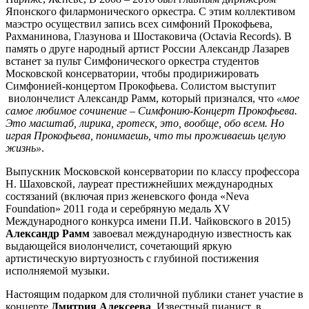
Японского филармонического оркестра. С этим коллективом
маэстро осуществил запись всех симфоний Прокофьева,
Рахманинова, Глазунова и Шостаковича (Octavia Records). В
память о друге народный артист России Александр Лазарев
встанет за пульт Симфонического оркестра студентов
Московской консерватории, чтобы продирижировать
Симфонией-концертом Прокофьева. Солистом выступит
виолончелист Александр Рамм, который признался, что
«мое
самое любимое сочинение – Симфонию-Концерт Прокофьева.
Это масштаб, лирика, гротеск, это, вообще, обо всем. Но
играя Прокофьева, понимаешь, что ты проживаешь целую
жизнь»
.
Выпускник Московской консерватории по классу профессора
Н. Шаховской, лауреат престижнейших международных
состязаний (включая приз женевского фонда «Neva
Foundation» 2011 года и серебряную медаль XV
Международного конкурса имени П.И. Чайковского в 2015)
Александр Рамм
завоевал международную известность как
выдающейся виолончелист, сочетающий яркую
артистическую виртуозность с глубиной постижения
исполняемой музыки.
Настоящим подарком для столичной публики станет участие в
концерте
Дмитрия Алексеева
. Известный пианист, в