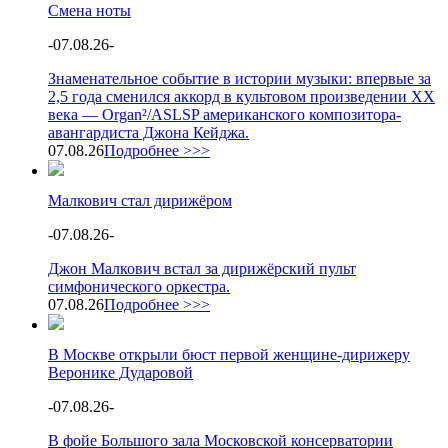
Смена ноты
-
07.08.26
-
Знаменательное событие в истории музыки: впервые за
2,5 года сменился аккорд в культовом произведении XX
века — Organ²/ASLSP американского композитора-
авангардиста Джона Кейджа.
07.08.26
Подробнее >>>
Малкович стал дирижёром
-
07.08.26
-
Джон Малкович встал за дирижёрский пульт
симфонического оркестра.
07.08.26
Подробнее >>>
В Москве открыли бюст первой женщине-дирижеру
Веронике Дударовой
-
07.08.26
-
В фойе Большого зала Московской консерватории