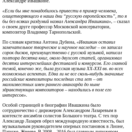
Александре Ивашкине.
«Если бы мне понадобилось привести в пример человека,
олицетворяющего в наши дни “русскую европейскость”, то я
бы без всяких раздумий назвал Александра Ивашкина»
, – сказал
о своем друге профессор Московской консерватории,
композитор Владимир Тарнопольский.
По словам критика Антона Дубина,
«Ивашкин оставил
замечательное творческое и научное наследие – он записал
сорок дисков, преимущественно с русской музыкой, написал
полтора десятка книг, около двухсот статей, организовал
десятки интереснейших фестивалей и конкурсов. Его главной
темой, конечно же, была русская музыка ХХ-ХХI вв. во всех
возможных аспектах. Едва ли не все сколь-нибудь значимые
российские композиторы последних ста лет – от
малоизвестных имен раннего авангарда до ныне
здравствующих композиторов – находились в поле его
интересов».
Особой страницей в биографии Ивашкина было
сотрудничество с дирижером Александром Лазаревым в
контексте ансамбля солистов Большого театра. С тех пор
Александр Лазарев обрел международную известность, был
музыкальным руководителем оперных постановок в Лионе,
Париже, Женеве, В 2008 – 2016 был главным дирижером