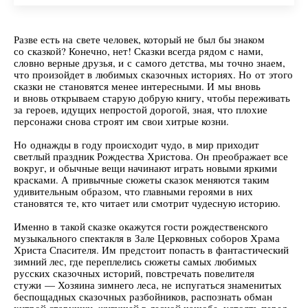
Разве есть на свете человек, который не был бы знаком
со сказкой? Конечно, нет! Сказки всегда рядом с нами,
словно верные друзья, и с самого детства, мы точно знаем,
что произойдет в любимых сказочных историях. Но от этого
сказки не становятся менее интересными. И мы вновь
и вновь открываем старую добрую книгу, чтобы переживать
за героев, идущих непростой дорогой, зная, что плохие
персонажи снова строят им свои хитрые козни.
Но однажды в году происходит чудо, в мир приходит
светлый праздник Рождества Христова. Он преображает все
вокруг, и обычные вещи начинают играть новыми яркими
красками. А привычные сюжеты сказок меняются таким
удивительным образом, что главными героями в них
становятся те, кто читает или смотрит чудесную историю.
Именно в такой сказке окажутся гости рождественского
музыкального спектакля в Зале Церковных соборов Храма
Христа Спасителя. Им предстоит попасть в фантастический
зимний лес, где переплелись сюжеты самых любимых
русских сказочных историй, повстречать повелителя
стужи — Хозяина зимнего леса, не испугаться знаменитых
беспощадных сказочных разбойников, распознать обман