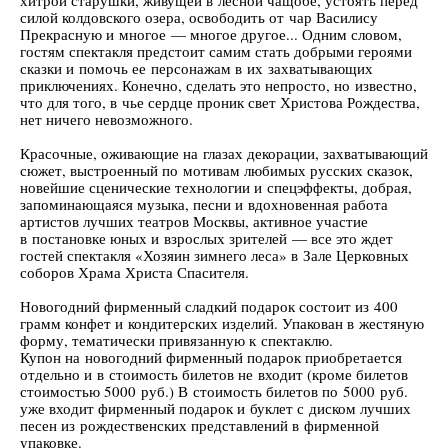
хитрой старушки, живущей в лесной чащобе, устоять перед
силой колдовского озера, освободить от чар Василису
Прекрасную и многое — многое другое... Одним словом,
гостям спектакля предстоит самим стать добрыми героями
сказки и помочь ее персонажам в их захватывающих
приключениях. Конечно, сделать это непросто, но известно,
что для того, в чье сердце проник свет Христова Рождества,
нет ничего невозможного.
Красочные, оживающие на глазах декорации, захватывающий
сюжет, выстроенный по мотивам любимых русских сказок,
новейшие сценические технологии и спецэффекты, добрая,
запоминающаяся музыка, песни и вдохновенная работа
артистов лучших театров Москвы, активное участие
в постановке юных и взрослых зрителей — все это ждет
гостей спектакля «Хозяин зимнего леса» в Зале Церковных
соборов Храма Христа Спасителя.
Новогодний фирменный сладкий подарок состоит из 400
грамм конфет и кондитерских изделий. Упакован в жестяную
форму, тематически привязанную к спектаклю.
Купон на новогодний фирменный подарок приобретается
отдельно и в стоимость билетов не входит (кроме билетов
стоимостью 5000 руб.) В стоимость билетов по 5000 руб.
уже входит фирменный подарок и буклет с диском лучших
песен из рождественских представлений в фирменной
упаковке.