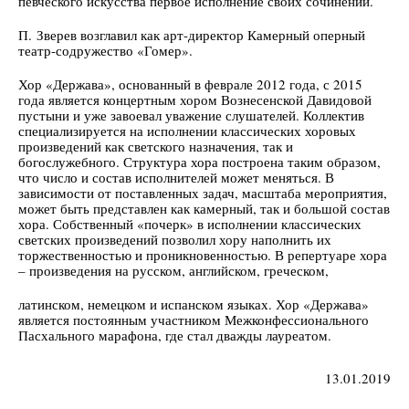
певческого искусства первое исполнение своих сочинений.
П. Зверев возглавил как арт-директор Камерный оперный
театр-содружество «Гомер».
Хор «Держава», основанный в феврале 2012 года, с 2015
года является концертным хором Вознесенской Давидовой
пустыни и уже завоевал уважение слушателей. Коллектив
специализируется на исполнении классических хоровых
произведений как светского назначения, так и
богослужебного. Структура хора построена таким образом,
что число и состав исполнителей может меняться. В
зависимости от поставленных задач, масштаба мероприятия,
может быть представлен как камерный, так и большой состав
хора. Собственный «почерк» в исполнении классических
светских произведений позволил хору наполнить их
торжественностью и проникновенностью. В репертуаре хора
– произведения на русском, английском, греческом,
латинском, немецком и испанском языках. Хор «Держава»
является постоянным участником Межконфессионального
Пасхального марафона, где стал дважды лауреатом.
13.01.2019