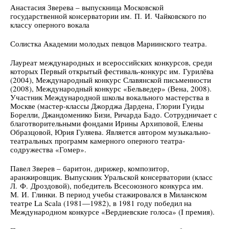
Анастасия Зверева – выпускница Московской
государственной консерватории им. П. И. Чайковского по
классу оперного вокала
Солистка Академии молодых певцов Мариинского театра.
Лауреат международных и всероссийских конкурсов, среди
которых Первый открытый фестиваль-конкурс им. Гурилёва
(2004), Международный конкурс Славянской письменности
(2008), Международный конкурс «Бельведер» (Вена, 2008).
Участник Международной школы вокального мастерства в
Москве (мастер-классы Джорджа Дардена, Глории Гуиды
Борелли, Джандоменико Бизи, Ричарда Бадо. Сотрудничает с
благотворительными фондами Ирины Архиповой, Елены
Образцовой, Юрия Гуляева. Является автором музыкально-
театральных программ камерного оперного театра-
содружества «Гомер».
Павел Зверев – баритон, дирижер, композитор,
аранжировщик. Выпускник Уральской консерватории (класс
Л. Ф. Дроздовой), победитель Всесоюзного конкурса им.
М. И. Глинки. В период учебы стажировался в Миланском
театре La Scala (1981—1982), в 1981 году победил на
Международном конкурсе «Вердиевские голоса» (I премия).