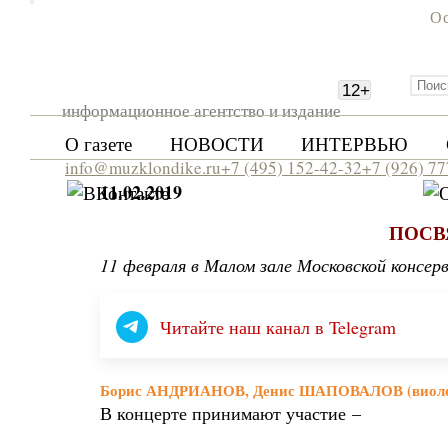
Ос
12
+
информационное агентство и издание
О газете
НОВОСТИ
ИНТЕРВЬЮ
info@muzklondike.ru
+7 (495) 152-42-32
+7 (926) 7
11.02.2019
ПОСВ
11 февраля в Малом зале Московской консе
Читайте наш канал в Telegram
Борис АНДРИАНОВ, Денис ШАПОВАЛОВ (виоло
В концерте принимают участие –