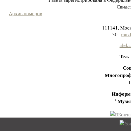
Свидет
Архив номеров
111141, Моск
30
muzk
aleks
Тел.
Сов
Многопроф
Информа
"Музы