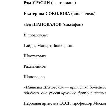
Рэм УРАСИН
(фортепиано)
Екатерина СОКОЛОВА
(виолончель)
Лев ШАПОВАЛОВ
(саксофон)
В программе:
Гайдн, Моцарт, Боккерини – Дуэты дл
Шостакович – Соната для ви
Рахманинов – Восемь романсо
Шаповалов – «Итальянская
«Наталия Шаховская — артистка большого т
объёмно, она умеет крупную форму писать
Народная артистка СССР, профессор Моско