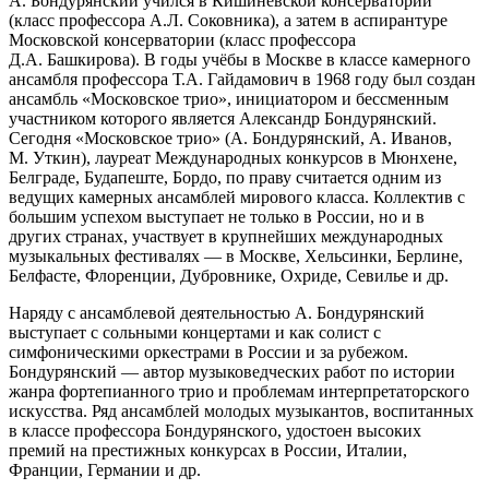
А. Бондурянский учился в Кишинёвской консерватории
(класс профессора А.Л. Соковника), а затем в аспирантуре
Московской консерватории (класс профессора
Д.А. Башкирова). В годы учёбы в Москве в классе камерного
ансамбля профессора Т.А. Гайдамович в 1968 году был создан
ансамбль «Московское трио», инициатором и бессменным
участником которого является Александр Бондурянский.
Сегодня «Московское трио» (А. Бондурянский, А. Иванов,
М. Уткин), лауреат Международных конкурсов в Мюнхене,
Белграде, Будапеште, Бордо, по праву считается одним из
ведущих камерных ансамблей мирового класса. Коллектив с
большим успехом выступает не только в России, но и в
других странах, участвует в крупнейших международных
музыкальных фестивалях — в Москве, Хельсинки, Берлине,
Белфасте, Флоренции, Дубровнике, Охриде, Севилье и др.
Наряду с ансамблевой деятельностью А. Бондурянский
выступает с сольными концертами и как солист с
симфоническими оркестрами в России и за рубежом.
Бондурянский — автор музыковедческих работ по истории
жанра фортепианного трио и проблемам интерпретаторского
искусства. Ряд ансамблей молодых музыкантов, воспитанных
в классе профессора Бондурянского, удостоен высоких
премий на престижных конкурсах в России, Италии,
Франции, Германии и др.