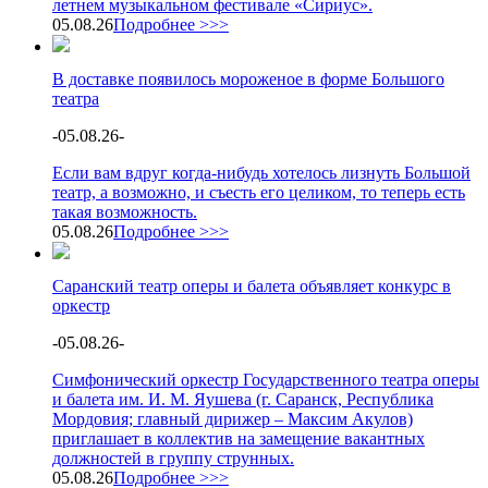
летнем музыкальном фестивале «Сириус».
05.08.26
Подробнее >>>
В доставке появилось мороженое в форме Большого
театра
-
05.08.26
-
Если вам вдруг когда-нибудь хотелось лизнуть Большой
театр, а возможно, и съесть его целиком, то теперь есть
такая возможность.
05.08.26
Подробнее >>>
Саранский театр оперы и балета объявляет конкурс в
оркестр
-
05.08.26
-
Симфонический оркестр Государственного театра оперы
и балета им. И. М. Яушева (г. Саранск, Республика
Мордовия; главный дирижер – Максим Акулов)
приглашает в коллектив на замещение вакантных
должностей в группу струнных.
05.08.26
Подробнее >>>