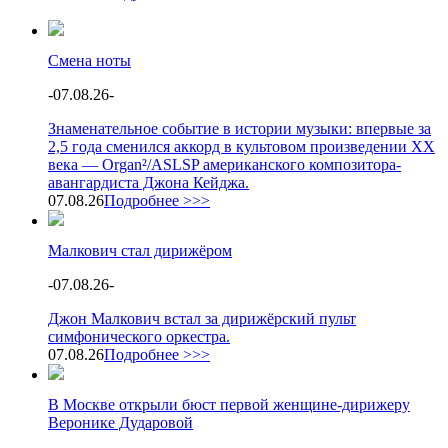
Смена ноты
-
07.08.26
-
Знаменательное событие в истории музыки: впервые за
2,5 года сменился аккорд в культовом произведении XX
века — Organ²/ASLSP американского композитора-
авангардиста Джона Кейджа.
07.08.26
Подробнее >>>
Малкович стал дирижёром
-
07.08.26
-
Джон Малкович встал за дирижёрский пульт
симфонического оркестра.
07.08.26
Подробнее >>>
В Москве открыли бюст первой женщине-дирижеру
Веронике Дударовой