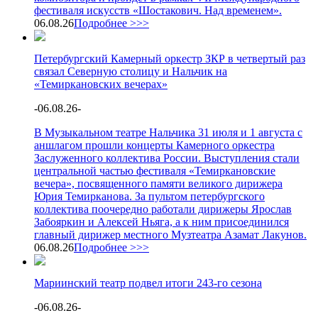
фестиваля искусств «Шостакович. Над временем».
06.08.26
Подробнее >>>
Петербургский Камерный оркестр ЗКР в четвертый раз
связал Северную столицу и Нальчик на
«Темиркановских вечерах»
-
06.08.26
-
В Музыкальном театре Нальчика 31 июля и 1 августа с
аншлагом прошли концерты Камерного оркестра
Заслуженного коллектива России. Выступления стали
центральной частью фестиваля «Темиркановские
вечера», посвященного памяти великого дирижера
Юрия Темирканова. За пультом петербургского
коллектива поочередно работали дирижеры Ярослав
Забояркин и Алексей Ньяга, а к ним присоединился
главный дирижер местного Музтеатра Азамат Лакунов.
06.08.26
Подробнее >>>
Мариинский театр подвел итоги 243-го сезона
-
06.08.26
-