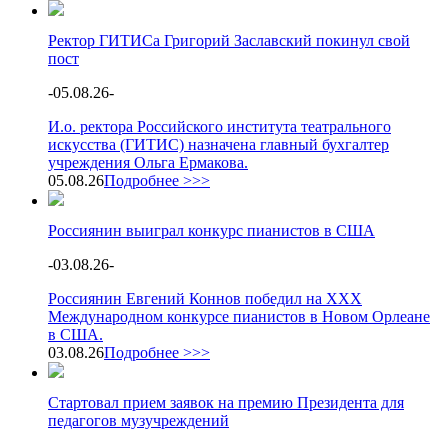
Ректор ГИТИСа Григорий Заславский покинул свой
пост
-
05.08.26
-
И.о. ректора Российского института театрального
искусства (ГИТИС) назначена главный бухгалтер
учреждения Ольга Ермакова.
05.08.26
Подробнее >>>
Россиянин выиграл конкурс пианистов в США
-
03.08.26
-
Россиянин Евгений Коннов победил на XXX
Международном конкурсе пианистов в Новом Орлеане
в США.
03.08.26
Подробнее >>>
Стартовал прием заявок на премию Президента для
педагогов музучреждений