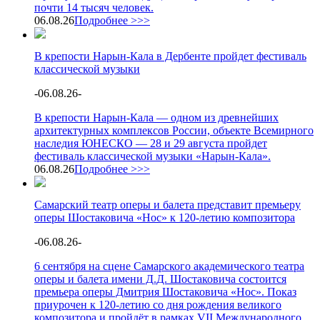
почти 14 тысяч человек.
06.08.26
Подробнее >>>
В крепости Нарын-Кала в Дербенте пройдет фестиваль
классической музыки
-
06.08.26
-
В крепости Нарын-Кала — одном из древнейших
архитектурных комплексов России, объекте Всемирного
наследия ЮНЕСКО — 28 и 29 августа пройдет
фестиваль классической музыки «Нарын-Кала».
06.08.26
Подробнее >>>
Самарский театр оперы и балета представит премьеру
оперы Шостаковича «Нос» к 120-летию композитора
-
06.08.26
-
6 сентября на сцене Самарского академического театра
оперы и балета имени Д.Д. Шостаковича состоится
премьера оперы Дмитрия Шостаковича «Нос». Показ
приурочен к 120-летию со дня рождения великого
композитора и пройдёт в рамках VII Международного