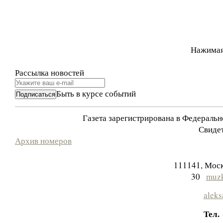
Нажимая
Рассылка новостей
Быть в курсе событий
Газета зарегистрирована в Федераль
Свидет
Архив номеров
111141, Моск
30
muzk
aleks
Тел.