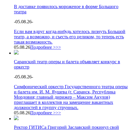
В доставке появилось мороженое в форме Большого
театра
-
05.08.26
-
Если вам вдруг когда-нибудь хотелось лизнуть Большой
театр, а возможно, и съесть его целиком, то теперь есть
такая возможность.
05.08.26
Подробнее >>>
Саранский театр оперы и балета объявляет конкурс в
оркестр
-
05.08.26
-
Симфонический оркестр Государственного театра оперы
и балета им. И. М. Яушева (г. Саранск, Республика
Мордовия; главный дирижер – Максим Акулов)
приглашает в коллектив на замещение вакантных
должностей в группу струнных.
05.08.26
Подробнее >>>
Ректор ГИТИСа Григорий Заславский покинул свой