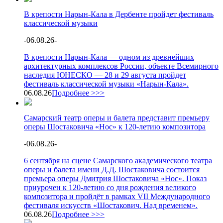
В крепости Нарын-Кала в Дербенте пройдет фестиваль
классической музыки
-
06.08.26
-
В крепости Нарын-Кала — одном из древнейших
архитектурных комплексов России, объекте Всемирного
наследия ЮНЕСКО — 28 и 29 августа пройдет
фестиваль классической музыки «Нарын-Кала».
06.08.26
Подробнее >>>
Самарский театр оперы и балета представит премьеру
оперы Шостаковича «Нос» к 120-летию композитора
-
06.08.26
-
6 сентября на сцене Самарского академического театра
оперы и балета имени Д.Д. Шостаковича состоится
премьера оперы Дмитрия Шостаковича «Нос». Показ
приурочен к 120-летию со дня рождения великого
композитора и пройдёт в рамках VII Международного
фестиваля искусств «Шостакович. Над временем».
06.08.26
Подробнее >>>