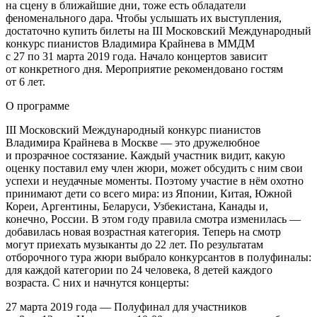
на сцену в ближайшие дни, тоже есть обладатели
феноменального дара. Чтобы услышать их выступления,
достаточно купить билеты на III Московский Международный
конкурс пианистов Владимира Крайнева в ММДМ
с 27 по 31 марта 2019 года. Начало концертов зависит
от конкретного дня. Мероприятие рекомендовано гостям
от 6 лет.
О программе
III Московский Международный конкурс пианистов
Владимира Крайнева в Москве — это дружелюбное
и прозрачное состязание. Каждый участник видит, какую
оценку поставил ему член жюри, может обсудить с ним свои
успехи и неудачные моменты. Поэтому участие в нём охотно
принимают дети со всего мира: из Японии, Китая, Южной
Кореи, Аргентины, Беларуси, Узбекистана, Канады и,
конечно, России. В этом году правила смотра изменилась —
добавилась новая возрастная категория. Теперь на смотр
могут приехать музыканты до 22 лет. По результатам
отборочного тура жюри выбрало конкурсантов в полуфиналы:
для каждой категории по 24 человека, 8 детей каждого
возраста. С них и начнутся концерты:
27 марта 2019 года — Полуфинал для участников