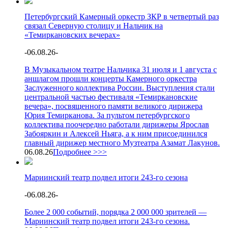
Петербургский Камерный оркестр ЗКР в четвертый раз
связал Северную столицу и Нальчик на
«Темиркановских вечерах»
-
06.08.26
-
В Музыкальном театре Нальчика 31 июля и 1 августа с
аншлагом прошли концерты Камерного оркестра
Заслуженного коллектива России. Выступления стали
центральной частью фестиваля «Темиркановские
вечера», посвященного памяти великого дирижера
Юрия Темирканова. За пультом петербургского
коллектива поочередно работали дирижеры Ярослав
Забояркин и Алексей Ньяга, а к ним присоединился
главный дирижер местного Музтеатра Азамат Лакунов.
06.08.26
Подробнее >>>
Мариинский театр подвел итоги 243-го сезона
-
06.08.26
-
Более 2 000 событий, порядка 2 000 000 зрителей —
Мариинский театр подвел итоги 243-го сезона.