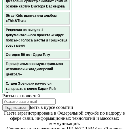
джазовый оркестр снимают клип на
основе картин Виктора Васнецова
Stray Kids выпустили альбом
«This&That»
Рецензия на выпуск 1
документального проекта «Вирус
попсы»: Голоса Басты и Гришковца
зовут меня
Сегодня 50 лет Одри Тоту
Герои фильмов и мультфильмов
исполнили «Владимирский
централ»
Олден Эренрайк научился
танцевать в клипе Карли Рэй
Джепсен
Рассылка новостей
Мадонна и Кайли Миноуг записали
Быть в курсе событий
дуэт
Газета зарегистрирована в Федеральной службе по надзору в
Пелагея: «Я чувствую себя в
сфере связи, информационных технологий и массовых
самом расцвете сил. Ровно на свой
коммуникаций.
возраст»
Свидетельство о регистрации ПИ №77-15348 от 30 апреля