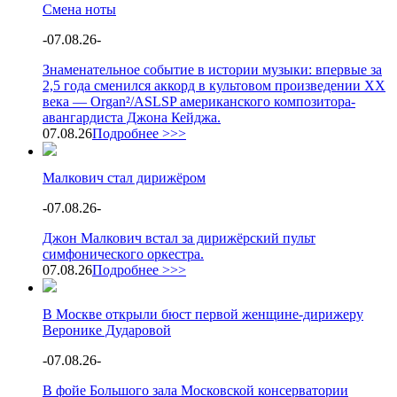
Смена ноты
-
07.08.26
-
Знаменательное событие в истории музыки: впервые за
2,5 года сменился аккорд в культовом произведении XX
века — Organ²/ASLSP американского композитора-
авангардиста Джона Кейджа.
07.08.26
Подробнее >>>
Малкович стал дирижёром
-
07.08.26
-
Джон Малкович встал за дирижёрский пульт
симфонического оркестра.
07.08.26
Подробнее >>>
В Москве открыли бюст первой женщине-дирижеру
Веронике Дударовой
-
07.08.26
-
В фойе Большого зала Московской консерватории