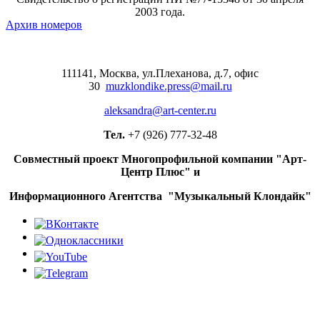
2003 года.
Фантастический триллер
Архив номеров
«Перерожденные» покажет ТВ-3
Начались съемки шестого сезона
«Пилигрима»
111141, Москва, ул.Плеханова, д.7, офис
30
muzklondike.press@mail.ru
Даша Чаруша: "В кино нельзя
отчаиваться, ты должен постоянно
aleksandra@art-center.ru
пробивать стену"
Тел.
+7 (926) 777-32-48
Джон Туртурро пытается вернуть
награбленное в «Единственном
Совместный проект Многопрофильной компании "Арт-
карманнике в Нью-Йорке»
Центр Плюс" и
Обзор: «Отменённые рок-звёзды:
Информационного Агентства "Музыкальный Клондайк"
кого канселили до эпохи отмены»
Сегодня 75 лет Станиславу
Садальскому
Умер музыкант и продюсер
альбомов Мадонны и Blur Уильям
Орбит
«Эпидемия» вновь представит