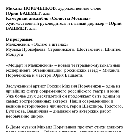
Михаил ПОРЕЧЕНКОВ
, художественное слово
Юрий БАШМЕТ
, альт
Камерный ансамбль «Солисты Москвы»
Юрий
Художественный руководитель и главный дирижер –
БАШМЕТ
, альт
В программе:
Маяковский. «Облако в штанах»
Музыка Прокофьева, Стравинского, Шостаковича, Шнитке,
Моцарта
«Моцарт и Маяковский» – новый театрально-музыкальный
эксперимент, объединивший российских звезд – Михаила
Пореченкова и маэстро Юрия Башмета.
Заслуженный артист России Михаил Пореченков – одна из
ярчайших фигур современного российского театра и кино.
Уже более двух десятилетий он продолжает быть одним из
самых востребованных актеров. Наши современники и
великие исторические личности, герои Шекспира, Толстого,
Булгакова, Вампилова – диапазон его актерских работ
необычайно широк.
В Доме музыки Михаил Пореченков прочтет стихи главного
поэта революции. «Облако в штанах» артист декламировал