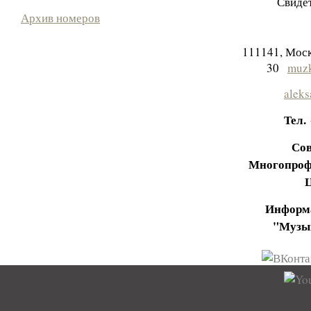
Свидет
Архив номеров
111141, Моск
30
muzk
aleks
Тел.
Сов
Многопроф
Информа
"Музы