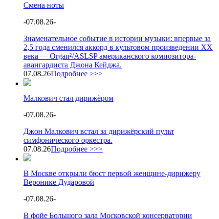
Смена ноты
-
07.08.26
-
Знаменательное событие в истории музыки: впервые за
2,5 года сменился аккорд в культовом произведении XX
века — Organ²/ASLSP американского композитора-
авангардиста Джона Кейджа.
07.08.26
Подробнее >>>
Малкович стал дирижёром
-
07.08.26
-
Джон Малкович встал за дирижёрский пульт
симфонического оркестра.
07.08.26
Подробнее >>>
В Москве открыли бюст первой женщине-дирижеру
Веронике Дударовой
-
07.08.26
-
В фойе Большого зала Московской консерватории