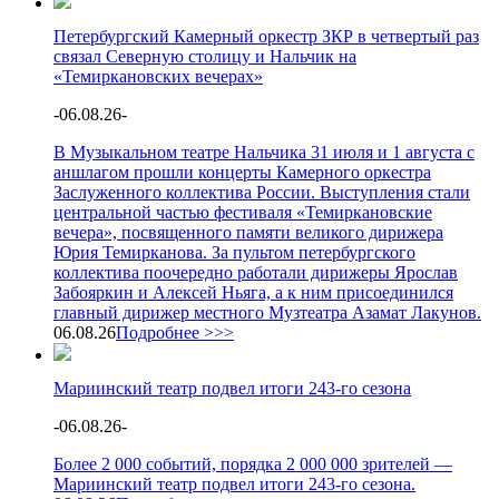
Петербургский Камерный оркестр ЗКР в четвертый раз
связал Северную столицу и Нальчик на
«Темиркановских вечерах»
-
06.08.26
-
В Музыкальном театре Нальчика 31 июля и 1 августа с
аншлагом прошли концерты Камерного оркестра
Заслуженного коллектива России. Выступления стали
центральной частью фестиваля «Темиркановские
вечера», посвященного памяти великого дирижера
Юрия Темирканова. За пультом петербургского
коллектива поочередно работали дирижеры Ярослав
Забояркин и Алексей Ньяга, а к ним присоединился
главный дирижер местного Музтеатра Азамат Лакунов.
06.08.26
Подробнее >>>
Мариинский театр подвел итоги 243-го сезона
-
06.08.26
-
Более 2 000 событий, порядка 2 000 000 зрителей —
Мариинский театр подвел итоги 243-го сезона.