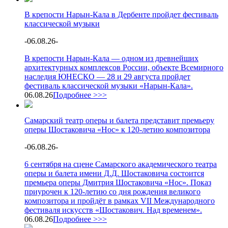
В крепости Нарын-Кала в Дербенте пройдет фестиваль
классической музыки
-
06.08.26
-
В крепости Нарын-Кала — одном из древнейших
архитектурных комплексов России, объекте Всемирного
наследия ЮНЕСКО — 28 и 29 августа пройдет
фестиваль классической музыки «Нарын-Кала».
06.08.26
Подробнее >>>
Самарский театр оперы и балета представит премьеру
оперы Шостаковича «Нос» к 120-летию композитора
-
06.08.26
-
6 сентября на сцене Самарского академического театра
оперы и балета имени Д.Д. Шостаковича состоится
премьера оперы Дмитрия Шостаковича «Нос». Показ
приурочен к 120-летию со дня рождения великого
композитора и пройдёт в рамках VII Международного
фестиваля искусств «Шостакович. Над временем».
06.08.26
Подробнее >>>