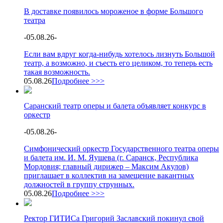
В доставке появилось мороженое в форме Большого
театра
-
05.08.26
-
Если вам вдруг когда-нибудь хотелось лизнуть Большой
театр, а возможно, и съесть его целиком, то теперь есть
такая возможность.
05.08.26
Подробнее >>>
Саранский театр оперы и балета объявляет конкурс в
оркестр
-
05.08.26
-
Симфонический оркестр Государственного театра оперы
и балета им. И. М. Яушева (г. Саранск, Республика
Мордовия; главный дирижер – Максим Акулов)
приглашает в коллектив на замещение вакантных
должностей в группу струнных.
05.08.26
Подробнее >>>
Ректор ГИТИСа Григорий Заславский покинул свой