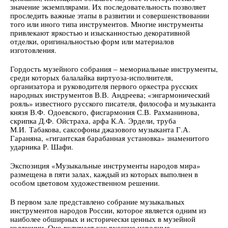
значение экземплярами. Их последовательность позволяет
проследить важные этапы в развитии и совершенствовании
того или иного типа инструментов. Многие инструменты
привлекают яркостью и изысканностью декоративной
отделки, оригинальностью форм или материалов
изготовления.
Гордость музейного собрания ‒ мемориальные инструменты,
среди которых балалайка виртуоза-исполнителя,
организатора и руководителя первого оркестра русских
народных инструментов В.В. Андреева; «энгармонический
рояль» известного русского писателя, философа и музыканта
князя В.Ф. Одоевского, фисгармония С.В. Рахманинова,
скрипка Д.Ф. Ойстраха, арфа К.А. Эрдели, труба
М.И. Табакова, саксофоны джазового музыканта Г.А.
Гараняна, «гигантская барабанная установка» знаменитого
ударника Р. Шафи.
Экспозиция «Музыкальные инструменты народов мира»
размещена в пяти залах, каждый из которых выполнен в
особом цветовом художественном решении.
В первом зале представлено собрание музыкальных
инструментов народов России, которое является одним из
наиболее обширных и исторически ценных в музейной
коллекции. Оно включает как русские народные