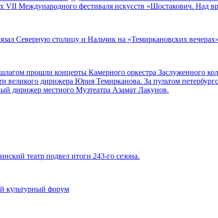
ах VII Международного фестиваля искусств «Шостакович. Над в
вязал Северную столицу и Нальчик на «Темиркановских вечерах
аншлагом прошли концерты Камерного оркестра Заслуженного ко
ти великого дирижера Юрия Темирканова. За пультом петербург
ный дирижер местного Музтеатра Азамат Лакунов.
инский театр подвел итоги 243-го сезона.
й культурный форум