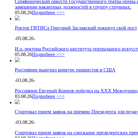
Симфонический оркестр Государственного театра оперы и
замещение вакантных должностей в группу струнных.
05.08.26
Подробнее >>>
Ректор ГИТИСа Григорий Заславский покинул свой пост
-
05.08.26
-
И.о. ректора Российского института театрального искус
05.08.26
Подробнее >>>
Россиянин выиграл конкурс пианистов в США
-
03.08.26
-
Россиянин Евгений Коннов победил на XXX Международ
03.08.26
Подробнее >>>
Стартовал прием заявок на премию Президента для педа
-
03.08.26
-
Стартовал прием заявок на соискание президентских пре