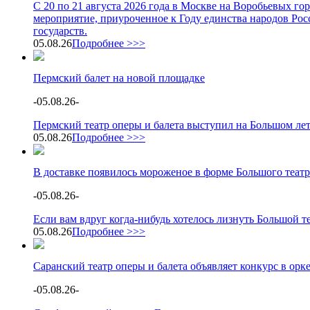
С 20 по 21 августа 2026 года в Москве на Воробьевых г
мероприятие, приуроченное к Году единства народов Росс
государств.
05.08.26
Подробнее >>>
Пермский балет на новой площадке
-
05.08.26
-
Пермский театр оперы и балета выступил на Большом ле
05.08.26
Подробнее >>>
В доставке появилось мороженое в форме Большого театр
-
05.08.26
-
Если вам вдруг когда-нибудь хотелось лизнуть Большой теа
05.08.26
Подробнее >>>
Саранский театр оперы и балета объявляет конкурс в орк
-
05.08.26
-