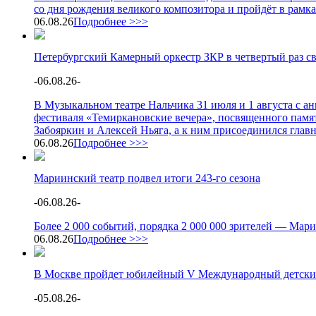
со дня рождения великого композитора и пройдёт в рамк
06.08.26
Подробнее >>>
Петербургский Камерный оркестр ЗКР в четвертый раз с
-
06.08.26
-
В Музыкальном театре Нальчика 31 июля и 1 августа с 
фестиваля «Темиркановские вечера», посвященного памя
Забояркин и Алексей Ньяга, а к ним присоединился глав
06.08.26
Подробнее >>>
Мариинский театр подвел итоги 243-го сезона
-
06.08.26
-
Более 2 000 событий, порядка 2 000 000 зрителей — Мари
06.08.26
Подробнее >>>
В Москве пройдет юбилейный V Международный детски
-
05.08.26
-