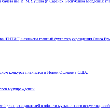
 балета им. И. М. Яушева (г. Саранск, Республика Мордовия; г
ства (ГИТИС) назначена главный бухгалтер учреждения Ольга Ерм
ном конкурсе пианистов в Новом Орлеане в США.
гогов музучреждений
мий для преподавателей в области музыкального искусства, со