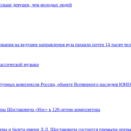
 больше девушек, чем молодых людей
ания на ведущие направления вуза прошли почти 14 тысяч чел
лассической музыки
турных комплексов России, объекте Всемирного наследия ЮНЕС
перы Шостаковича «Нос» к 120-летию композитора
оперы и балета имени Д.Д. Шостаковича состоится премьера опе