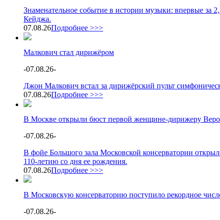
Знаменательное событие в истории музыки: впервые за 2
Кейджа.
07.08.26
Подробнее >>>
Малкович стал дирижёром
-
07.08.26
-
Джон Малкович встал за дирижёрский пульт симфоническ
07.08.26
Подробнее >>>
В Москве открыли бюст первой женщине-дирижеру Веро
-
07.08.26
-
В фойе Большого зала Московской консерватории открыл
110-летию со дня ее рождения.
07.08.26
Подробнее >>>
В Московскую консерваторию поступило рекордное число
-
07.08.26
-