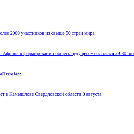
ее 2000 участников из свыше 50 стран мира
фрика в формировании общего будущего» состоялся 29-30 июля
lTerraJazz
ет в Камышлове Свердловской области 8 августа.