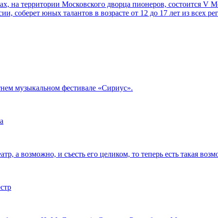
орах, на территории Московского дворца пионеров, состоится V
ии, соберет юных талантов в возрасте от 12 до 17 лет из всех р
тнем музыкальном фестивале «Сириус».
а
тр, а возможно, и съесть его целиком, то теперь есть такая возм
естр