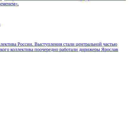
ременем».
»
ллектива России. Выступления стали центральной частью
ского коллектива поочередно работали дирижеры Ярослав