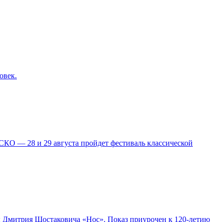
овек.
КО — 28 и 29 августа пройдет фестиваль классической
ры Дмитрия Шостаковича «Нос». Показ приурочен к 120-летию