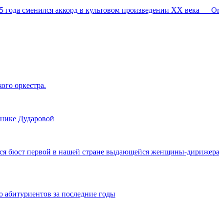
,5 года сменился аккорд в культовом произведении XX века — 
ого оркестра.
нике Дударовой
ся бюст первой в нашей стране выдающейся женщины-дирижера В
 абитуриентов за последние годы