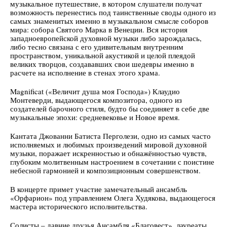
музыкальное путешествие, в котором слушатели получат
возможность перенестись под таинственные своды одного из
самых знаменитых именно в музыкальном смысле соборов
мира: собора Святого Марка в Венеции. Вся история
западноевропейской духовной музыки либо зарождалась,
либо тесно связана с его удивительным внутренним
пространством, уникальной акустикой и целой плеядой
великих творцов, создававших свои шедевры именно в
расчете на исполнение в стенах этого храма.
Magnificat («Величит душа моя Господа») Клаудио
Монтеверди, выдающегося композитора, одного из
создателей барочного стиля, будто бы соединяет в себе две
музыкальные эпохи: средневековье и Новое время.
Кантата Джованни Батиста Перголези, одно из самых часто
исполняемых и любимых произведений мировой духовной
музыки, поражает искренностью и обнажённостью чувств,
глубоким молитвенным настроением в сочетании с поистине
небесной гармонией и композиционным совершенством.
В концерте примет участие замечательный ансамбль
«Орфарион» под управлением Олега Худякова, выдающегося
мастера исторического исполнительства.
Солисты – давние друзья Ансамбля «Благовест», лауреаты