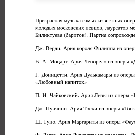
Прекрасная музыка самых известных опер
молодых московских певцов, лауреатов м
Биликтуева (баритон). Партия сопровожд
Дж. Верди. Ария короля Филиппа из опе
В. А. Моцарт. Ария Лепорело из оперы 
Г. Доницетти. Ария Дулькамары из оперы
«Любовный напиток»
П. И. Чайковский. Ария Лизы из оперы «
Дж. Пуччини. Ария Тоски из оперы «Тоск
Ш. Гуно. Ария Маргариты из оперы «Фау
Ф. Легар. Ария Джудитты из оперетты «Д