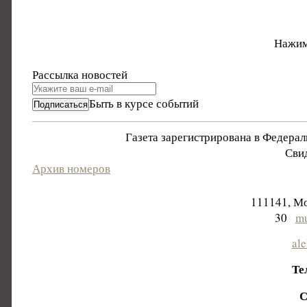
Нажим
Рассылка новостей
Быть в курсе событий
Газета зарегистрирована в Федера
Свид
Архив номеров
111141, Мо
30
mu
al
Те
С