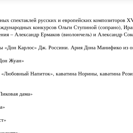
ных спектаклей русских и европейских композиторов XV
еждународных конкурсов Ольги Ступиной (сопрано), Ира
ения – Александр Ермаков (виолончель) и Александр Сок
ры «Дон Карлос» Дж. Россини. Ария Дона Манифико из 
«Дон Жуан»
 «Любовный Напиток», каватина Норины, каватина Рози
Пиковая дама»
а»
ст»
жудитта»