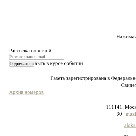
Нажимая
Рассылка новостей
Быть в курсе событий
Газета зарегистрирована в Федераль
Свидет
Архив номеров
111141, Моск
30
muzk
aleks