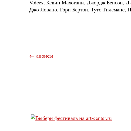
Voices, Кевин Махогани, Джордж Бенсон, Д
Джо Ловано, Гэри Бертон, Тутс Тилеманс, П
← анонсы