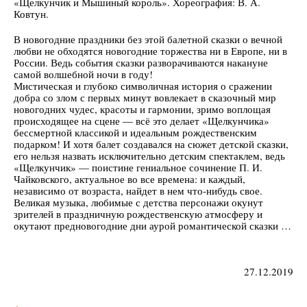
«Щелкунчик и Мышиный король». Хореография: В. А.
Ковтун.
В новогодние праздники без этой балетной сказки о вечной
любви не обходятся новогодние торжества ни в Европе, ни в
России. Ведь события сказки разворачиваются накануне
самой волшебной ночи в году!
Мистическая и глубоко символичная история о сражении
добра со злом с первых минут вовлекает в сказочный мир
новогодних чудес, красоты и гармонии, зримо воплощая
происходящее на сцене — всё это делает «Щелкунчика»
бессмертной классикой и идеальным рождественским
подарком! И хотя балет создавался на сюжет детской сказки,
его нельзя назвать исключительно детским спектаклем, ведь
«Щелкунчик» — поистине гениальное сочинение П. И.
Чайковского, актуальное во все времена: и каждый,
независимо от возраста, найдет в нем что-нибудь свое.
Великая музыка, любимые с детства персонажи окунут
зрителей в праздничную рождественскую атмосферу и
окутают предновогодние дни аурой романтической сказки …
27.12.2019