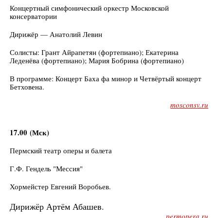
Концертный симфонический оркестр Московской
консерватории
Дирижёр — Анатолий Левин
Солисты: Грант Айрапетян (фортепиано); Екатерина
Леденёва (фортепиано); Мария Бобрина (фортепиано)
В программе: Концерт Баха фа минор и Четвёртый концерт
Бетховена.
mosconsv.ru
17.00
(Мск)
Пермский театр оперы и балета
Г.Ф. Гендель "Мессия"
Хормейстер Евгений Воробьев.
Дирижёр Артём Абашев.
permopera.ru