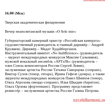
16.00 (Мск)
Тверская академическая филармония
Вечер неаполитанской музыки «O Sole mio»
Губернаторский камерный оркестр «Российская камерата»
(художественный руководитель и главный дирижёр – Андрей
Кружков). Дирижёр – Мадат Худайберганов.
Инструментальный квинтет «No Indifference» (руководитель
– лауреат международных конкурсов Максим Сальников),
мужской вокальный ансамбль «АРТэЛЬ» (руководитель –
член Союза композиторов России Сергей Левин),
заслуженные артисты России Татьяна Скворцова (сопрано),
Виктор Сухов (тенор, гитара), Ирина Гефеле (домра), а также
лауреаты международных конкурсов Павел Шнипов (тенор),
Ольга Атрохова (меццо-сопрано), Илья Шкадин (баритон),
Ольга Орлова (фортепиано). Программу представляет
режиссёр – заслуженная артистка России Галина Петрова.
tver-philharmonic.ru