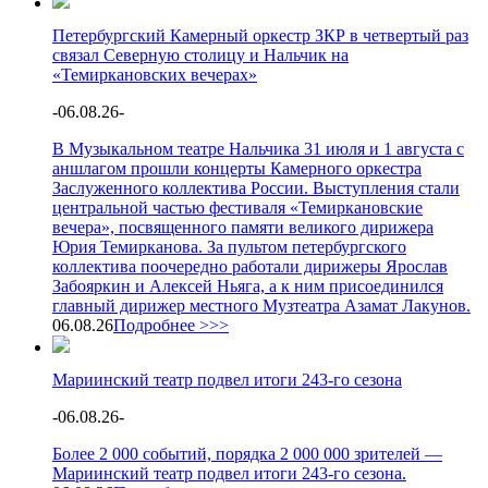
Петербургский Камерный оркестр ЗКР в четвертый раз
связал Северную столицу и Нальчик на
«Темиркановских вечерах»
-
06.08.26
-
В Музыкальном театре Нальчика 31 июля и 1 августа с
аншлагом прошли концерты Камерного оркестра
Заслуженного коллектива России. Выступления стали
центральной частью фестиваля «Темиркановские
вечера», посвященного памяти великого дирижера
Юрия Темирканова. За пультом петербургского
коллектива поочередно работали дирижеры Ярослав
Забояркин и Алексей Ньяга, а к ним присоединился
главный дирижер местного Музтеатра Азамат Лакунов.
06.08.26
Подробнее >>>
Мариинский театр подвел итоги 243-го сезона
-
06.08.26
-
Более 2 000 событий, порядка 2 000 000 зрителей —
Мариинский театр подвел итоги 243-го сезона.