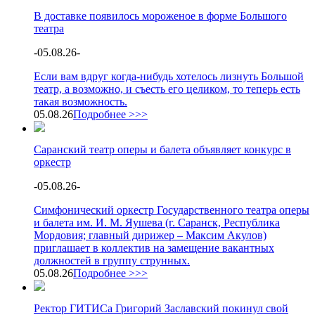
В доставке появилось мороженое в форме Большого
театра
-
05.08.26
-
Если вам вдруг когда-нибудь хотелось лизнуть Большой
театр, а возможно, и съесть его целиком, то теперь есть
такая возможность.
05.08.26
Подробнее >>>
Саранский театр оперы и балета объявляет конкурс в
оркестр
-
05.08.26
-
Симфонический оркестр Государственного театра оперы
и балета им. И. М. Яушева (г. Саранск, Республика
Мордовия; главный дирижер – Максим Акулов)
приглашает в коллектив на замещение вакантных
должностей в группу струнных.
05.08.26
Подробнее >>>
Ректор ГИТИСа Григорий Заславский покинул свой