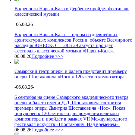
В крепости Нарын-Кала в Дербенте пройдет фестиваль
классической музыки
-
06.08.26
-
В крепости Нарын-Кала — одном из древнейших
архитектурных комплексов России, объекте Всемирного
наследия ЮНЕСКО — 28 и 29 августа пройдет
фестиваль классической музыки «Нарын-Кала».
06.08.26
Подробнее >>>
Самарский театр оперы и балета представит премьеру
оперы Шостаковича «Нос» к 120-летию композитора
-
06.08.26
-
6 сентября на сцене Самарского академического театра
оперы и балета имени Д.Д. Шостаковича состоится
премьера оперы Дмитрия Шостаковича «Нос». Показ
приурочен к 120-летию со дня рождения великого
композитора и пройдёт в рамках VII Международного
фестиваля искусств «Шостакович. Над временем».
06.08.26
Подробнее >>>