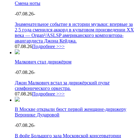
Смена ноты
-
07.08.26
-
Знаменательное событие в истории музыки: впервые за
2,5 года сменился аккорд в культовом произведении XX
века — Organ²/ASLSP американского композитора-
авангардиста Джона Кейджа.
07.08.26
Подробнее >>>
Малкович стал дирижёром
-
07.08.26
-
Джон Малкович встал за дирижёрский пульт
симфонического оркестра.
07.08.26
Подробнее >>>
В Москве открыли бюст первой женщине-дирижеру
Веронике Дударовой
-
07.08.26
-
В фойе Большого зала Московской консерватории