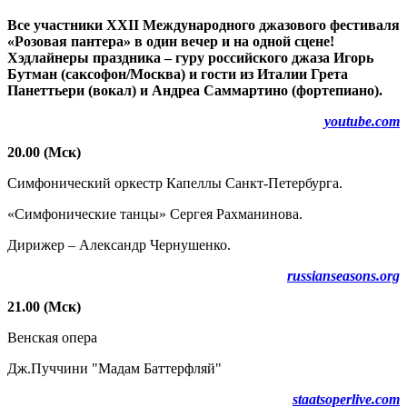
Все участники
XX
II
Международного джазового фестиваля
«Розовая пантера» в один вечер и на одной сцене!
Хэдлайнеры праздника – гуру российского джаза Игорь
Бутман (саксофон/Москва) и гости из Италии Грета
Панеттьери (вокал) и Андреа Саммартино (фортепиано).
youtube.com
20.00 (Мск)
Симфонический оркестр Капеллы Санкт-Петербурга.
«Симфонические танцы» Сергея Рахманинова.
Дирижер – Александр Чернушенко.
russianseasons.org
21.00 (Мск)
Венская опера
Дж.Пуччини "Мадам Баттерфляй"
staatsoperlive.com