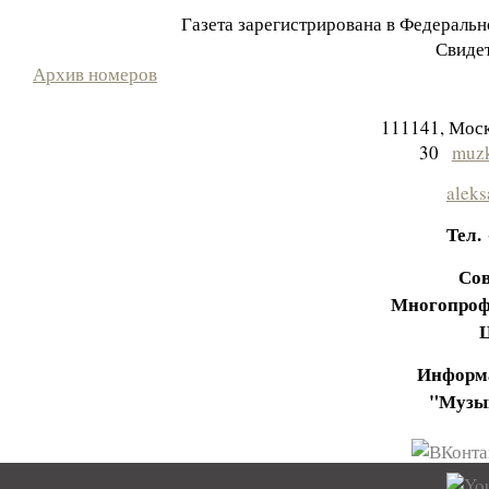
Газета зарегистрирована в Федераль
Свидет
Архив номеров
111141, Моск
30
muzk
aleks
Тел.
Сов
Многопроф
Информа
"Музы