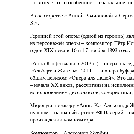
Но хотел что-то особенное. Небанальное, не
В соавторстве с Анной Родионовой и Серге
К.».
Героиней этой оперы (одной из героинь) яв
из персонажей оперы – композитор Пётр Ил
годов XIX века и 16 и 17 ноября 1893 года.
«Анна К.» (создана в 2013 г.) – опера-траг
«Альберт и Жизель» (2011 г.) и опера-буфф
общим девизом: «Опера для людей». Это да
– начала XX веков, рассчитаны на исполнен
использованием диссонансов, сонористики, 
Мировую премьеру «Анны К.» Александр Жу
пультом – народный артист РФ Валерий Пол
произведений композитора.
Композитор – Александр Журбин