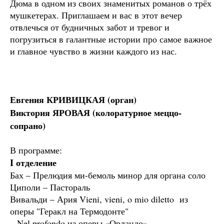
Дюма в одном из своих знаменитых романов о трёх
мушкетерах. Приглашаем и вас в этот вечер
отвлечься от будничных забот и тревог и
погрузиться в галантные истории про самое важное
и главное чувство в жизни каждого из нас.
Евгения КРИВИЦКАЯ (орган)
Виктория ЯРОВАЯ (колоратурное меццо-
сопрано)
В программе:
I отделение
Бах
– Прелюдия ми-бемоль минор для органа соло
Циполи
– Пастораль
Вивальди
– Ария Vieni, vieni, o mio diletto из
оперы "Геракл на Термодонте"
– Nel profondo из оперы «Орландо»