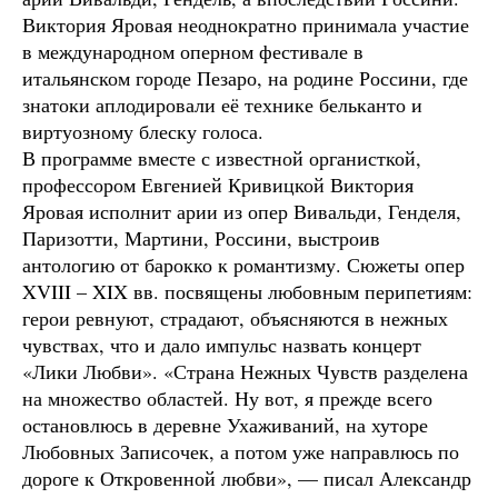
Виктория Яровая неоднократно принимала участие
в международном оперном фестивале в
итальянском городе Пезаро, на родине Россини, где
знатоки аплодировали её технике бельканто и
виртуозному блеску голоса.
В программе вместе с известной органисткой,
профессором Евгенией Кривицкой Виктория
Яровая исполнит арии из опер Вивальди, Генделя,
Паризотти, Мартини, Россини, выстроив
антологию от барокко к романтизму. Сюжеты опер
XVIII – XIX вв. посвящены любовным перипетиям:
герои ревнуют, страдают, объясняются в нежных
чувствах, что и дало импульс назвать концерт
«Лики Любви». «Страна Нежных Чувств разделена
на множество областей. Ну вот, я прежде всего
остановлюсь в деревне Ухаживаний, на хуторе
Любовных Записочек, а потом уже направлюсь по
дороге к Откровенной любви», — писал Александр