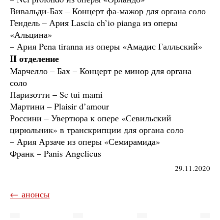
Вивальди-Бах
– Концерт фа-мажор для органа соло
Гендель
– Ария Lascia ch’io pianga из оперы
«Альцина»
– Ария Pena tiranna из оперы «Амадис Галльский»
II отделение
Марчелло – Бах
– Концерт ре минор для органа
соло
Паризотти
– Se tui mami
Мартини
– Plaisir d’amour
Россини
– Увертюра к опере «Севильский
цирюльник» в транскрипции для органа соло
– Ария Арзаче из оперы «Семирамида»
Франк
– Panis Angelicus
29.11.2020
← анонсы