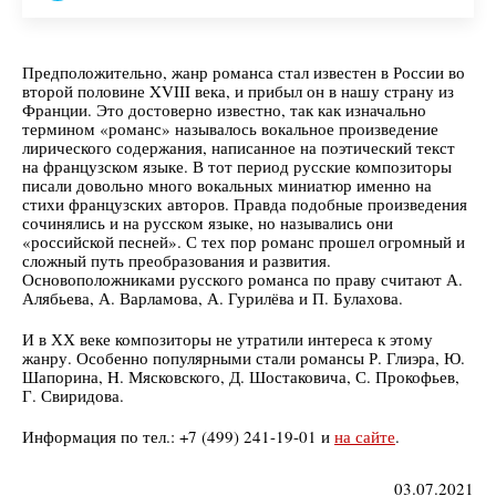
Предположительно, жанр романса стал известен в России во
второй половине XVIII века, и прибыл он в нашу страну из
Франции. Это достоверно известно, так как изначально
термином «романс» называлось вокальное произведение
лирического содержания, написанное на поэтический текст
на французском языке. В тот период русские композиторы
писали довольно много вокальных миниатюр именно на
стихи французских авторов. Правда подобные произведения
сочинялись и на русском языке, но назывались они
«российской песней». С тех пор романс прошел огромный и
сложный путь преобразования и развития.
Основоположниками русского романса по праву считают А.
Алябьева, А. Варламова, А. Гурилёва и П. Булахова.
И в ХХ веке композиторы не утратили интереса к этому
жанру. Особенно популярными стали романсы Р. Глиэра, Ю.
Шапорина, H. Мясковского, Д. Шостаковича, С. Прокофьев,
Г. Свиридова.
Информация по тел.: +7 (499) 241-19-01 и
на сайте
.
03.07.2021