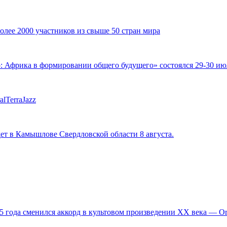
ее 2000 участников из свыше 50 стран мира
фрика в формировании общего будущего» состоялся 29-30 июля
lTerraJazz
ет в Камышлове Свердловской области 8 августа.
,5 года сменился аккорд в культовом произведении XX века — 