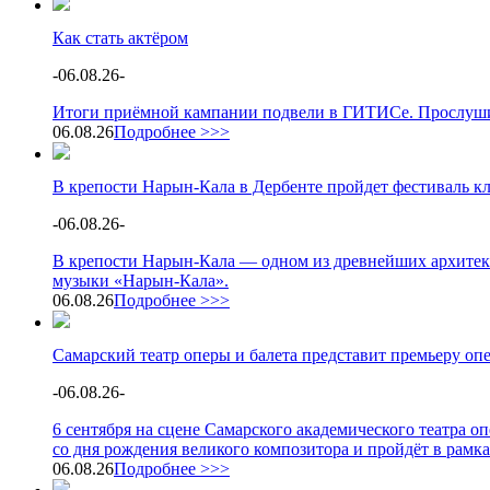
Как стать актёром
-
06.08.26
-
Итоги приёмной кампании подвели в ГИТИСе. Прослушив
06.08.26
Подробнее >>>
В крепости Нарын-Кала в Дербенте пройдет фестиваль к
-
06.08.26
-
В крепости Нарын-Кала — одном из древнейших архитек
музыки «Нарын-Кала».
06.08.26
Подробнее >>>
Самарский театр оперы и балета представит премьеру о
-
06.08.26
-
6 сентября на сцене Самарского академического театра 
со дня рождения великого композитора и пройдёт в рамк
06.08.26
Подробнее >>>