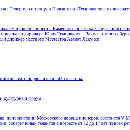
вязал Северную столицу и Нальчик на «Темиркановских вечерах
аншлагом прошли концерты Камерного оркестра Заслуженного ко
ти великого дирижера Юрия Темирканова. За пультом петербург
ный дирижер местного Музтеатра Азамат Лакунов.
инский театр подвел итоги 243-го сезона.
й культурный форум
орах, на территории Московского дворца пионеров, состоится V
ии, соберет юных талантов в возрасте от 12 до 17 лет из всех р