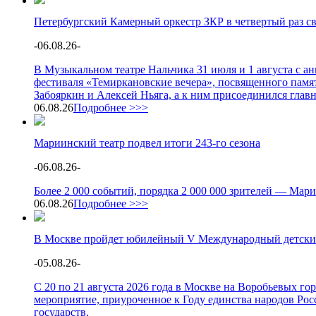
Петербургский Камерный оркестр ЗКР в четвертый раз с
-
06.08.26
-
В Музыкальном театре Нальчика 31 июля и 1 августа с 
фестиваля «Темиркановские вечера», посвященного памя
Забояркин и Алексей Ньяга, а к ним присоединился глав
06.08.26
Подробнее >>>
Мариинский театр подвел итоги 243-го сезона
-
06.08.26
-
Более 2 000 событий, порядка 2 000 000 зрителей — Мари
06.08.26
Подробнее >>>
В Москве пройдет юбилейный V Международный детски
-
05.08.26
-
С 20 по 21 августа 2026 года в Москве на Воробьевых г
мероприятие, приуроченное к Году единства народов Росс
государств.