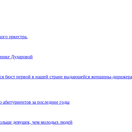
ого оркестра.
нике Дударовой
ся бюст первой в нашей стране выдающейся женщины-дирижера В
 абитуриентов за последние годы
 больше девушек, чем молодых людей