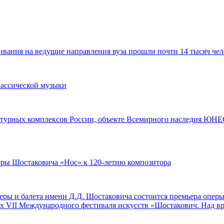
ания на ведущие направления вуза прошли почти 14 тысяч чел
лассической музыки
турных комплексов России, объекте Всемирного наследия ЮНЕС
перы Шостаковича «Нос» к 120-летию композитора
оперы и балета имени Д.Д. Шостаковича состоится премьера опе
ах VII Международного фестиваля искусств «Шостакович. Над в