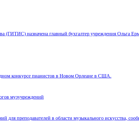
ства (ГИТИС) назначена главный бухгалтер учреждения Ольга Ерм
ном конкурсе пианистов в Новом Орлеане в США.
гогов музучреждений
мий для преподавателей в области музыкального искусства, со