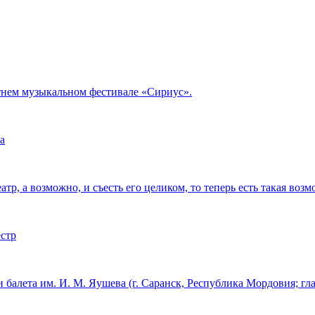
тнем музыкальном фестивале «Сириус».
а
тр, а возможно, и съесть его целиком, то теперь есть такая возм
естр
 балета им. И. М. Яушева (г. Саранск, Республика Мордовия; г