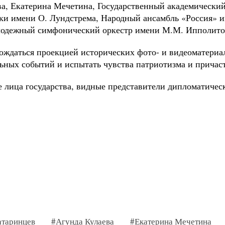
ва, Екатерина Мечетина, Государственный академически
ки имени О. Лундстрема, Народный ансамбль «Россия» и
лодежный симфонический оркестр имени М.М. Ипполито
ождаться проекцией исторических фото- и видеоматериал
ьных событий и испытать чувства патриотизма и причаст
 лица государства, видные представители дипломатическ
атаринцев
#Агунда Кулаева
#Екатерина Мечетина