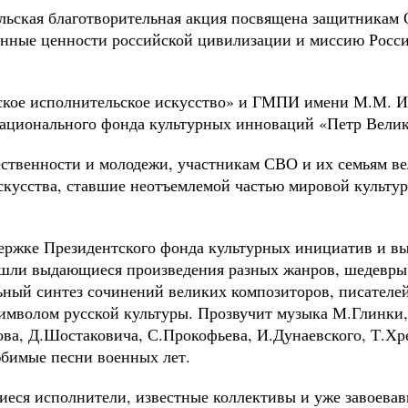
льская благотворительная акция посвящена защитникам 
тинные ценности российской цивилизации и миссию Росс
кое исполнительское искусство» и ГМПИ имени М.М. И
ионального фонда культурных инноваций «Петр Велик
ственности и молодежи, участникам СВО и их семьям в
кусства, ставшие неотъемлемой частью мировой культур
держке Президентского фонда культурных инициатив и в
шли выдающиеся произведения разных жанров, шедевры к
ьный синтез сочинений великих композиторов, писателе
имволом русской культуры. Прозвучит музыка М.Глинки,
ова, Д.Шостаковича, С.Прокофьева, И.Дунаевского, Т.Хр
бимые песни военных лет.
еся исполнители, известные коллективы и уже завоевав