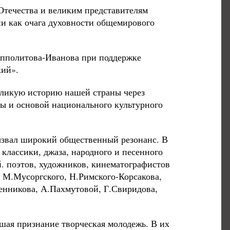
Отечества и великим представителям
ии как очага духовности общемирового
пполитова-Иванова при поддержке
ий».
еликую историю нашей страны через
ы и основой национального культурного
ызвал широкий общественный резонанс. В
лассики, джаза, народного и песенного
й. поэтов, художников, кинематографистов
 М.Мусоргского, Н.Римского-Корсакова,
енникова, А.Пахмутовой, Г.Свиридова,
шая признание творческая молодежь. В их