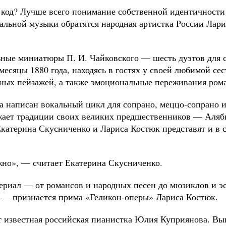
код? Лучше всего понимание собственной идентичности 
альной музыки обратятся народная артистка России Лар
ьные миниатюры П. И. Чайковского — шесть дуэтов для 
месяцы 1880 года, находясь в гостях у своей любимой се
тных пейзажей, а также эмоциональные переживания рома
са написан вокальный цикл для сопрано, меццо-сопрано 
жает традиции своих великих предшественников — Аляб
Екатерина Скусниченко и Лариса Костюк представят и в 
но», — считает Екатерина Скусниченко.
ериал — от романсов и народных песен до мюзиклов и э
, — признается прима «Геликон-оперы» Лариса Костюк.
т известная российская пианистка Юлия Куприянова. Вы