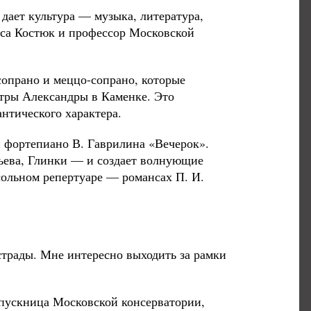
дает культура — музыка, литература,
иса Костюк и профессор Московской
сопрано и меццо-сопрано, которые
стры Александры в Каменке. Это
нтического характера.
и фортепиано В. Гаврилина «Вечерок».
ьева, Глинки — и создает волнующие
сольном репертуаре — романсах П. И.
страды. Мне интересно выходить за рамки
пускница Московской консерватории,