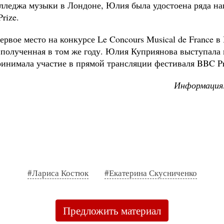
леджа музыки в Лондоне, Юлия была удостоена ряда нагр
rize.
вое место на конкурсе Le Concours Musical de France в 
t, полученная в том же году. Юлия Куприянова выступал
принимала участие в прямой трансляции фестиваля BBC P
Информация:
#Лариса Костюк
#Екатерина Скусниченко
Предложить материал