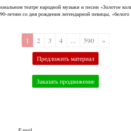
иональном театре народной музыки и песни «Золотое кол
90-летию со дня рождения легендарной певицы, «белого 
1
2
3
4
...
590
»
Предложить материал
Заказать продвижение
E-mail