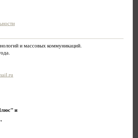
ьности
хнологий и массовых коммуникаций.
ода.
ail.ru
Плюс" и
"