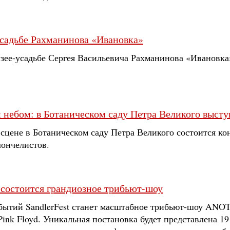
усадьбе Рахманинова «Ивановка»
музее-усадьбе Сергея Васильевича Рахманинова «Ивановк
небом: в Ботаническом саду Петра Великого высту
сцене в Ботаническом саду Петра Великого состоится ко
ончелистов.
t состоится грандиозное трибьют-шоу
бытий SandlerFest станет масштабное трибьют-шоу AN
ink Floyd. Уникальная постановка будет представлена 19