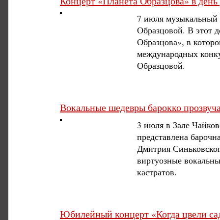
Концерт «Планета Образцова» в ден
7 июля музыкальный 
Образцовой. В этот д
Образцова», в котор
международных конку
Образцовой.
Вокальные шедевры барокко прозвуч
3 июля в Зале Чайков
представлена барочн
Дмитрия Синьковског
виртуозные вокальные
кастратов.
Юбилейный концерт «Когда цвели са