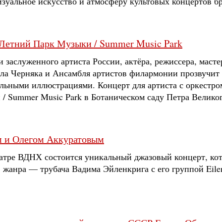
изуальное искусство и атмосферу культовых концертов б
 Летний Парк Музыки / Summer Music Park
 заслуженного артиста России, актёра, режиссера, масте
а Черняка и Ансамбля артистов филармонии прозвучит
альными иллюстрациями. Концерт для артиста с оркестро
/ Summer Music Park в Ботаническом саду Петра Великог
м и Олегом Аккуратовым
еатре ВДНХ состоится уникальный джазовый концерт, кот
 жанра — трубача Вадима Эйленкрига с его группой Eile