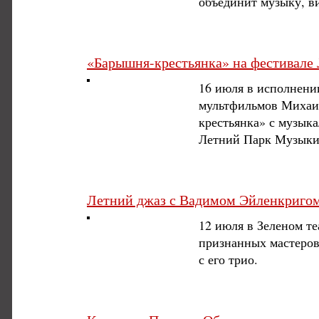
объединит музыку, в
«Барышня-крестьянка» на фестивале
16 июля в исполнении
мультфильмов Михаил
крестьянка» с музык
Летний Парк Музыки 
Летний джаз с Вадимом Эйленкриго
12 июля в Зеленом т
признанных мастеров
с его трио.