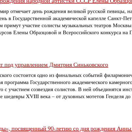
ь рождения народной артистки СССР Елены Образцо
мир отмечает день рождения великой русской певицы, 
ень в Государственной академической капелле Санкт-Пет
ом примут участие солисты музыкальных театров Москвы 
рсов Елены Образцовой и Всероссийского конкурса на 
ат под управлением Дмитрия Синьковского
ского состоится одно из финальных событий филармониче
ая программа Государственного академического камерног
о с участием созвездия солистов. В ней объединятся ин
 шедевры XVIII века – от духовных мотетов Генделя до 
ды», посвященный 90-летию со дня рождения Анны