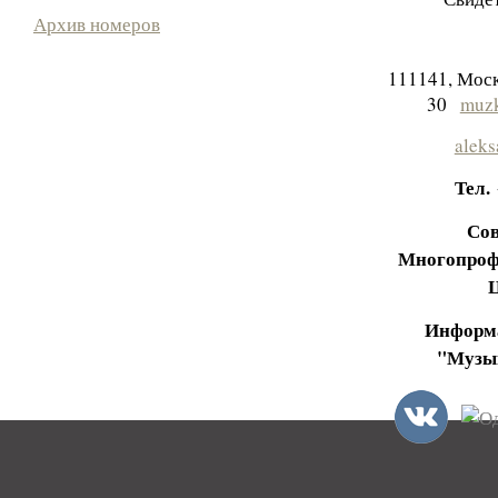
Архив номеров
111141, Моск
30
muzk
aleks
Тел.
Сов
Многопроф
Информа
"Музы