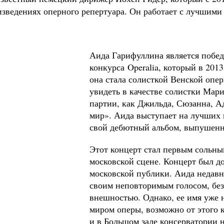
ведениях оперного репертуара. Он работает с лучшими о
Аида Гарифуллина является побе
конкурса
Operalia
, который в 2013
она стала солисткой Венской опе
увидеть в качестве солистки Мари
партии, как Джильда, Сюзанна, А
мир». Аида выступает на лучших п
свой дебютный альбом, выпушен
Этот концерт стал первым сольн
московской сцене. Концерт был д
московской публики. Аида недавн
своим неповторимым голосом, бе
внешностью. Однако, ее имя уже н
миром оперы, возможно от этого 
и в Большом зале консерватории н