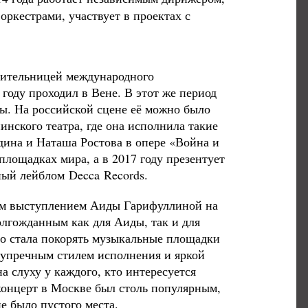
ркестрами, участвует в проектах с
дительницей международного
 году проходил в Вене. В этот же период
ры. На российской сцене её можно было
инского театра, где она исполнила такие
дина и Наташа Ростова в опере «Война и
лощадках мира, а в 2017 году презентует
ный лейблом
Decca
Records
.
ым выступлением Аиды Гарифуллиной на
олгожданным как для Аиды, так и для
о стала покорять музыкальные площадки
зупречным стилем исполнения и яркой
а слуху у каждого, кто интересуется
концерт в Москве был столь популярным,
е было пустого места.