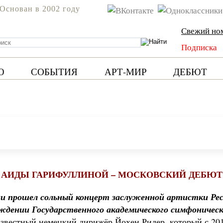
Основан в 2002 году
Свежий но
Подписка
Ю
СОБЫТИЯ
АРТ-МИР
ДЕБЮТ
 АИДЫ ГАРИФУЛЛИНОЙ – МОСКОВСКИЙ ДЕБЮТ
рии прошел сольный концерт заслуженной артистки Ре
ждении Государственного академического симфоническ
известный немецкий дирижёр Йохен Ридер, который с 20