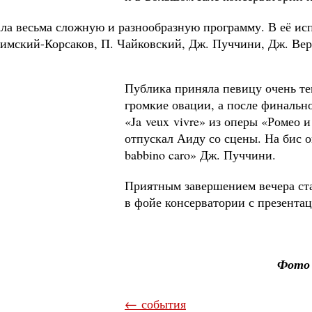
а весьма сложную и разнообразную программу. В её ис
Римский-Корсаков
, П. Чайковский, Дж. Пуччини, Дж. Вер
Публика приняла певицу очень те
громкие овации, а после финальн
«
Ja
veux
vivre
» из оперы «Ромео и
отпускал Аиду со сцены. На бис 
babbino caro» Дж. Пуччини.
Приятным завершением вечера ст
в фойе консерватории с презента
Фото 
← события