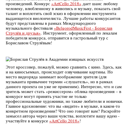
произведений. Конкурс
«ArtCello 2018»
дает шанс любому
человеку, влюбленному в живопись и музыку, показать свой
талант и воплотить свой эскиз в оформлении инструмента
выдающегося виолончелиста. Лучшие работы конкурсантов
будут представлены в рамках Международного
музыкального фестиваля
«BelgorodMusicFest - Борислав
Струлёв и друзья»
. Инструмент, оформленный по лекалам
победителя конкурса, отправится в гастрольный тур с
Бориславом Струлёвым!
Этот кроссовер, пожалуй, можно сравнить с кино. Здесь, как
и на киносъемках, происходит озвучивание картины. Но
место видеоряда занимает воображение зрителя (для
музыканта привычнее термин «слушатель», но в рамках
данного проекта он уже не применим). Интересно, что и сам
зритель может стать «режиссером» облика произведения – в
конкурсе могут принять участие не только
профессиональные художники, но также любители и новички.
Главное вдохновение: что вы «видите» в музыке, в каком-то
конкретном произведении? Что оно говорит вам? Раскройте
замысел автора через ваши чувства, воплотите вашу идею -
участвуйте в конкурсе
«ArtCello 2018»
!