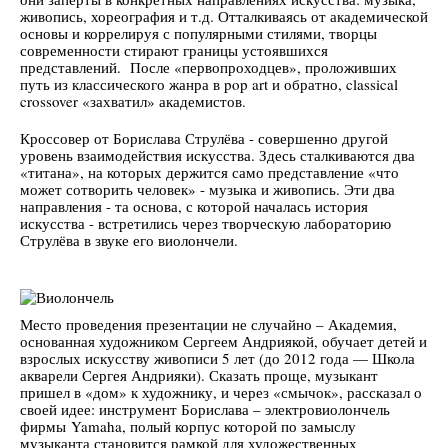
живопись, хореография и т.д. Отталкиваясь от академической
основы и коррелируя с популярными стилями, творцы
современности стирают границы устоявшихся
представлений. После «первопроходцев», проложивших
путь из классического жанра в pop art и обратно, classical
crossover «захватил» академистов.
Кроссовер от Борислава Струлёва - совершенно другой
уровень взаимодействия искусства. Здесь сталкиваются два
«титана», на которых держится само представление «что
может сотворить человек» - музыка и живопись. Эти два
направления - та основа, с которой началась история
искусства - встретились через творческую лабораторию
Струлёва в звуке его виолончели.
Место проведения презентации не случайно – Академия,
основанная художником Сергеем Андриякой, обучает детей и
взрослых искусству живописи 5 лет (до 2012 года — Школа
акварели Сергея Андрияки). Сказать проще, музыкант
пришел в «дом» к художнику, и через «смычок», рассказал о
своей идее: инструмент Борислава – электровиолончель
фирмы Yamaha, полый корпус которой по замыслу
музыканта становится рамкой для художественных