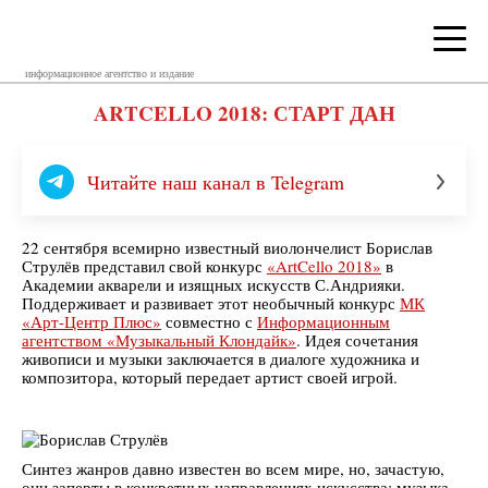
информационное агентство и издание
ARTCELLO 2018: СТАРТ ДАН
Читайте наш канал в Telegram
22 сентября всемирно известный виолончелист Борислав
Струлёв представил свой конкурс
«ArtCello 2018»
в
Академии акварели и изящных искусств С.Андрияки.
Поддерживает и развивает этот необычный конкурс
МК
«Арт-Центр Плюс»
совместно с
Информационным
агентством «Музыкальный Клондайк»
. Идея сочетания
живописи и музыки заключается в диалоге художника и
композитора, который передает артист своей игрой.
Синтез жанров давно известен во всем мире, но, зачастую,
они заперты в конкретных направлениях искусства: музыка,